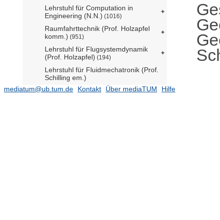
Ge
Lehrstuhl für Computation in
Engineering (N.N.)
(1016)
Ge
Raumfahrttechnik (Prof. Holzapfel
Ge
komm.)
(951)
Lehrstuhl für Flugsystemdynamik
Sch
(Prof. Holzapfel)
(194)
Lehrstuhl für Fluidmechatronik (Prof.
Schilling em.)
mediatum@ub.tum.de
Kontakt
Über mediaTUM
Hilfe
Stiftungslehrstuhl für
Energieeffizientes und nachhaltiges
Planen und Bauen (Prof. Lang)
(347)
Lehrstuhl für Gebäudetechnologie
(Prof. Herzog)
(71)
Lehrstuhl für Geodäsie (Prof.
Wunderlich)
(591)
Lehrstuhl für Geodätische
Geodynamik (Prof. Seitz)
(59)
Lehrstuhl für Geoinformatik (Prof.
Kolbe)
(527)
2019
(13)
2018
(39)