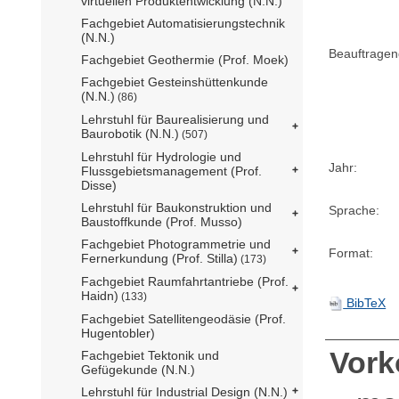
virtuellen Produktentwicklung (N.N.)
Fachgebiet Automatisierungstechnik
(N.N.)
Beauftragen
Fachgebiet Geothermie (Prof. Moek)
Fachgebiet Gesteinshüttenkunde
(N.N.)
(86)
Lehrstuhl für Baurealisierung und
Baurobotik (N.N.)
(507)
Lehrstuhl für Hydrologie und
Jahr:
Flussgebietsmanagement (Prof.
Disse)
Lehrstuhl für Baukonstruktion und
Sprache:
Baustoffkunde (Prof. Musso)
Fachgebiet Photogrammetrie und
Format:
Fernerkundung (Prof. Stilla)
(173)
Fachgebiet Raumfahrtantriebe (Prof.
Haidn)
(133)
BibTeX
Fachgebiet Satellitengeodäsie (Prof.
Hugentobler)
Vor
Fachgebiet Tektonik und
Gefügekunde (N.N.)
Lehrstuhl für Industrial Design (N.N.)