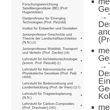
me
Forschungseinrichtung
Ge
Satellitengeodäsie (BE) (Prof.
Hugentobler)
Gastprofessur für Emerging
De
Technologies (Prof. Petzold)
Institut für Entwerfen und Gestalten
an
Juniorprofessur Geschichte und
(Pr
Theorie der Landschaftsarchitektur
(N.N.)
(1)
me
Juniorprofessur Mobilität, Transport
und Verkehr (Prof. Gerike)
(26)
Ge
Lehrstuhl für Architekturtechnologie
(komm. Prof. Petzold)
(1)
Lehrstuhl für Astronomische und
De
Physikalische Geodäsie (Prof. Pail)
(4668)
Ei
Lehrstuhl für Bodenordnung und
Geo
Landentwicklung (Prof. de Vries)
(117)
Ko
Lehrstuhl für Tragwerksplanung
(N.N.)
Lehrstuhl für Carbon-Composites
me
(Prof. Drechsler)
(292)