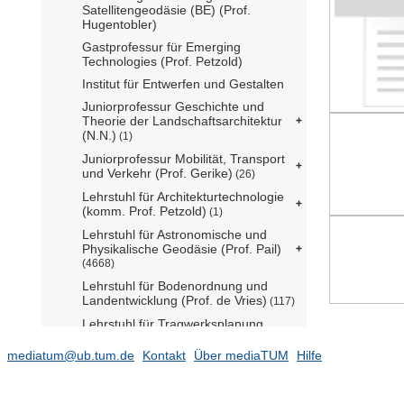
Satellitengeodäsie (BE) (Prof.
Hugentobler)
Gastprofessur für Emerging
Technologies (Prof. Petzold)
Institut für Entwerfen und Gestalten
Juniorprofessur Geschichte und
Theorie der Landschaftsarchitektur
(N.N.)
(1)
Juniorprofessur Mobilität, Transport
und Verkehr (Prof. Gerike)
(26)
Lehrstuhl für Architekturtechnologie
(komm. Prof. Petzold)
(1)
Lehrstuhl für Astronomische und
Physikalische Geodäsie (Prof. Pail)
(4668)
Lehrstuhl für Bodenordnung und
Landentwicklung (Prof. de Vries)
(117)
Lehrstuhl für Tragwerksplanung
(N.N.)
mediatum@ub.tum.de
Kontakt
Über mediaTUM
Hilfe
Lehrstuhl für Carbon-Composites
(Prof. Drechsler)
(292)
Lehrstuhl für Computation in