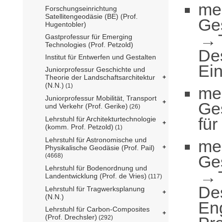
me
Forschungseinrichtung
Satellitengeodäsie (BE) (Prof.
Ge
Hugentobler)
Gastprofessur für Emerging
Technologies (Prof. Petzold)
De
Institut für Entwerfen und Gestalten
Ei
Juniorprofessur Geschichte und
Theorie der Landschaftsarchitektur
(N.N.)
(1)
me
Juniorprofessur Mobilität, Transport
Ge
und Verkehr (Prof. Gerike)
(26)
für
Lehrstuhl für Architekturtechnologie
(komm. Prof. Petzold)
(1)
Lehrstuhl für Astronomische und
me
Physikalische Geodäsie (Prof. Pail)
Ge
(4668)
Lehrstuhl für Bodenordnung und
Landentwicklung (Prof. de Vries)
(117)
De
Lehrstuhl für Tragwerksplanung
(N.N.)
En
Lehrstuhl für Carbon-Composites
(Prof. Drechsler)
(292)