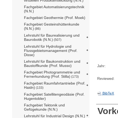
virtuellen Produktentwicklung (N.N.)
Fachgebiet Automatisierungstechnik
(N.N.)
Fachgebiet Geothermie (Prof. Moek)
Fachgebiet Gesteinshüttenkunde
(N.N.)
(86)
Lehrstuhl für Baurealisierung und
Baurobotik (N.N.)
(507)
Lehrstuhl für Hydrologie und
Flussgebietsmanagement (Prof.
Disse)
Lehrstuhl für Baukonstruktion und
Baustoffkunde (Prof. Musso)
Jahr:
Fachgebiet Photogrammetrie und
Fernerkundung (Prof. Stilla)
(173)
Reviewed:
Fachgebiet Raumfahrtantriebe (Prof.
Haidn)
(133)
BibTeX
Fachgebiet Satellitengeodäsie (Prof.
Hugentobler)
Fachgebiet Tektonik und
Vor
Gefügekunde (N.N.)
Lehrstuhl für Industrial Design (N.N.)