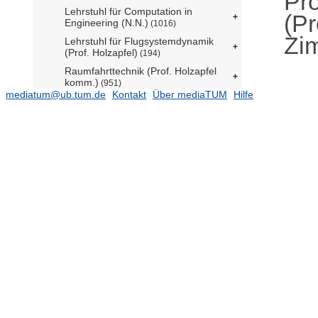
Pr
Lehrstuhl für Computation in
(Pr
Engineering (N.N.)
(1016)
Zi
Lehrstuhl für Flugsystemdynamik
(Prof. Holzapfel)
(194)
Raumfahrttechnik (Prof. Holzapfel
komm.)
(951)
mediatum@ub.tum.de
Kontakt
Über mediaTUM
Hilfe
Lehrstuhl für Fluidmechatronik (Prof.
Schilling em.)
Lehrstuhl für Gebäudetechnologie
(Prof. Herzog)
(71)
Stiftungslehrstuhl für
Energieeffizientes und nachhaltiges
Planen und Bauen (Prof. Lang)
(347)
Lehrstuhl für Geodäsie (Prof.
Wunderlich)
(591)
Lehrstuhl für Geodätische
Geodynamik (Prof. Seitz)
(59)
Lehrstuhl für Geoinformatik (Prof.
Kolbe)
(527)
Lehrstuhl für
Hubschraubertechnologie (Prof.
Hajek)
(67)