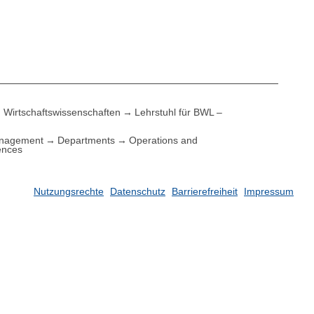
Wirtschaftswissenschaften
Lehrstuhl für BWL –
anagement
Departments
Operations and
ences
Nutzungsrechte
Datenschutz
Barrierefreiheit
Impressum