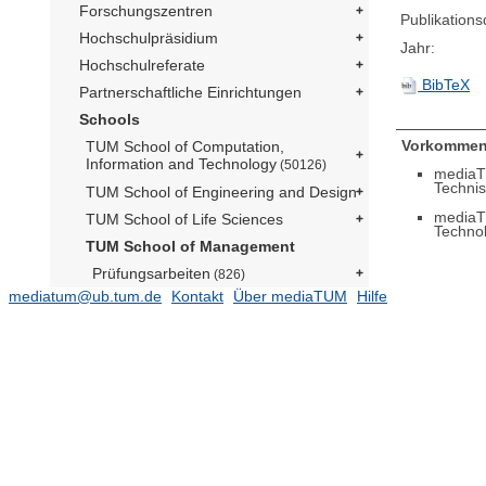
Forschungszentren
Publikation
Hochschulpräsidium
Jahr:
Hochschulreferate
BibTeX
Partnerschaftliche Einrichtungen
Schools
Vorkommen
TUM School of Computation,
Information and Technology
(50126)
mediaT
Technis
TUM School of Engineering and Design
mediaT
TUM School of Life Sciences
Techno
TUM School of Management
Prüfungsarbeiten
(826)
mediatum@ub.tum.de
Kontakt
Über mediaTUM
Hilfe
Departments
Economics and Policy
Finance and Accounting
Innovation and Entrepreneurship
(1473)
Marketing, Strategy and Leadership
Operations and Technology
Professur für Transportation