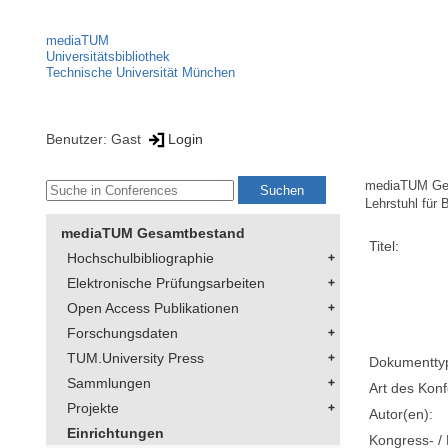
mediaTUM
Universitätsbibliothek
Technische Universität München
Benutzer: Gast
Login
mediaTUM Ge
Lehrstuhl für
mediaTUM Gesamtbestand
Titel:
Hochschulbibliographie
Elektronische Prüfungsarbeiten
Open Access Publikationen
Forschungsdaten
TUM.University Press
Dokumentty
Sammlungen
Art des Konf
Projekte
Autor(en):
Einrichtungen
Kongress- / 