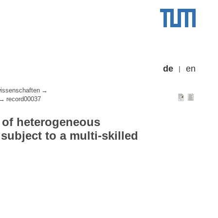
de
en
wissenschaften
record00037
 of heterogeneous
ubject to a multi-skilled