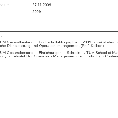
sdatum:
27.11.2009
2009
:
UM Gesamtbestand
Hochschulbibliographie
2009
Fakultäten
che Dienstleistung und Operationsmanagement (Prof. Kolisch)
UM Gesamtbestand
Einrichtungen
Schools
TUM School of M
logy
Lehrstuhl für Operations Management (Prof. Kolisch)
Confer