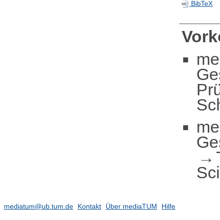
BibTeX
Vor
me
Ge
Pr
Sch
me
Ge
Sc
mediatum@ub.tum.de
Kontakt
Über mediaTUM
Hilfe