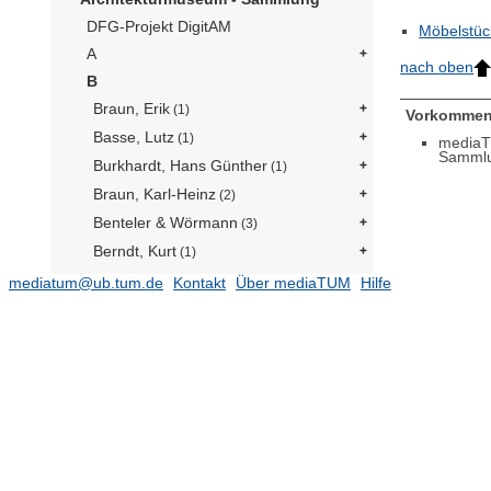
DFG-Projekt DigitAM
Möbelstüc
A
nach oben
B
Braun, Erik
(1)
Vorkommen
Basse, Lutz
(1)
mediaT
Samml
Burkhardt, Hans Günther
(1)
Braun, Karl-Heinz
(2)
Benteler & Wörmann
(3)
Berndt, Kurt
(1)
Busch, Albrecht
(1)
mediatum@ub.tum.de
Kontakt
Über mediaTUM
Hilfe
Bundesbaudirektion Berlin
(1)
Baller, Inken und Hinrich
(4)
Bielenberg, Richard
(1)
Architekt Born
(3)
Beckmann, Otto
(17)
bogevischs buero
(12)
Buigas, Carles
(3)