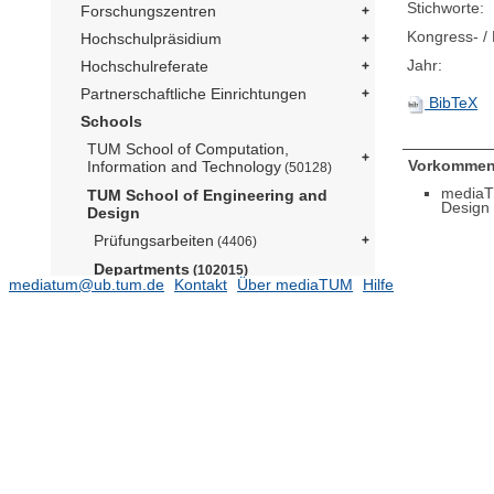
Stichworte:
Forschungszentren
Kongress- / 
Hochschulpräsidium
Jahr:
Hochschulreferate
Partnerschaftliche Einrichtungen
BibTeX
Schools
TUM School of Computation,
Vorkommen
Information and Technology
(50128)
mediaT
TUM School of Engineering and
Design
Design
Prüfungsarbeiten
(4406)
Departments
(102015)
mediatum@ub.tum.de
Kontakt
Über mediaTUM
Hilfe
Aerospace and Geodesy
(15574)
Architecture
Architekturmuseum (Prof. Lepik)
(174)
Lehrstuhl für Architectural Design
and Participation (Prof. Kéré)
(8)
Lehrstuhl für Architecture and
Timber Construction (Prof. Birk)
(29704)