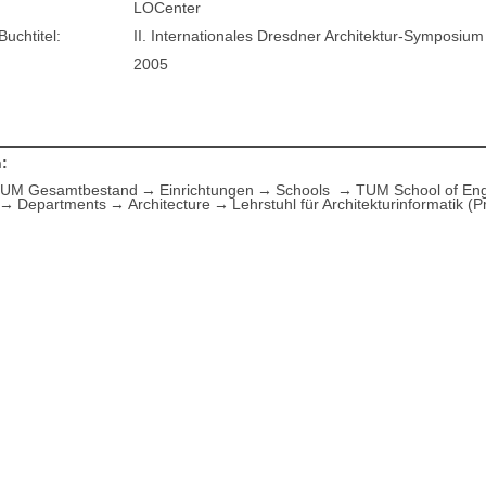
LOCenter
Buchtitel:
II. Internationales Dresdner Architektur-Symposium
2005
:
UM Gesamtbestand
Einrichtungen
Schools
TUM School of Eng
Departments
Architecture
Lehrstuhl für Architekturinformatik (P