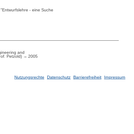
 "Entwurfslehre - eine Suche
ineering and
rof. Petzold)
2005
Nutzungsrechte
Datenschutz
Barrierefreiheit
Impressum