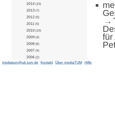
me
2014
(10)
Ge
2013
(7)
2012
(5)
2011
(5)
De
2010
(10)
für
2009
(4)
Pet
2008
(6)
2007
(4)
2006
(2)
mediatum@ub.tum.de
Kontakt
Über mediaTUM
Hilfe
2005
(4)
2004
(6)
2003
(4)
2002
(2)
2001
(5)
2000
(5)
1999
(1)
1997
(5)