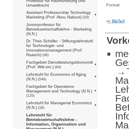
Professur für Raumordnung und
Format:
Umweltrecht
Assistant Professorship Technology
Marketing (Prof. Abou Nabout)
(20)
BibTeX
Juniorprofessur für
Betriebswirtschaftslehre - Marketing
(N.N.)
Vor
Dr. Theo Schöller - Stiftungslehrstuhl
für Technologie- und
Innovationsmanagement (Prof.
me
Raasch)
(36)
Ge
Fachgebiet Dienstleistungsökonomik
(Prof. Witt em.)
(64)
Lehrstuhl für Economics of Aging
Ma
(N.N.)
(546)
Le
Fachgebiet für Operations
Management and Technology (N.N.)
Fa
(125)
Lehrstuhl für Managerial Economics
Bet
(N.N.)
(18)
Inf
Lehrstuhl für
Betriebswirtschaftslehre -
Ma
Information, Organisation und
Management (N.N.)