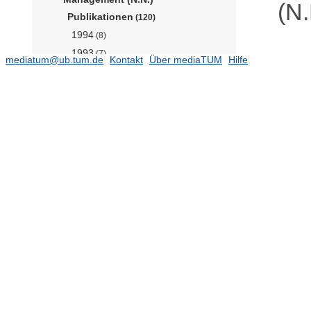
(N.
Publikationen
(120)
1994
(8)
1993
(7)
mediatum@ub.tum.de
Kontakt
Über mediaTUM
Hilfe
1992
(5)
1991
(8)
1990
(8)
1989
(5)
1988
(6)
1987
(10)
1986
(3)
1985
(14)
1984
(10)
1983
(7)
1982
(11)
1981
(5)
1980
(2)
1979
(7)