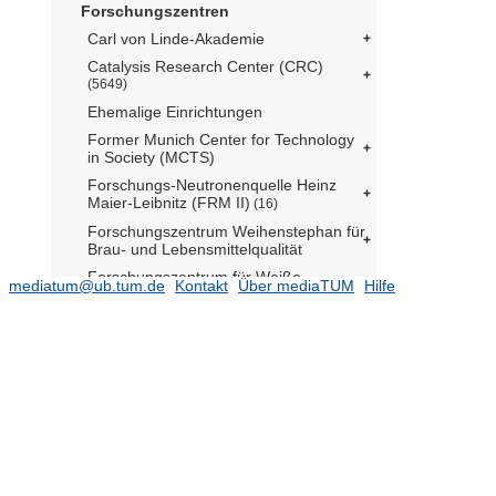
Forschungszentren
Carl von Linde-Akademie
Catalysis Research Center (CRC)
(5649)
Ehemalige Einrichtungen
Former Munich Center for Technology
in Society (MCTS)
Forschungs-Neutronenquelle Heinz
Maier-Leibnitz (FRM II)
(16)
Forschungszentrum Weihenstephan für
Brau- und Lebensmittelqualität
Forschungszentrum für Weiße
mediatum@ub.tum.de
Kontakt
Über mediaTUM
Hilfe
Biotechnologie (i.Gr.)
Hans Eisenmann-Forum für
Agrarwissenschaften - World
Agricultural Systems Center
(13)
Institute for Advanced Study (IAS)
(7302)
Administration
(17)
Members
(50)
Fellows
(3819)