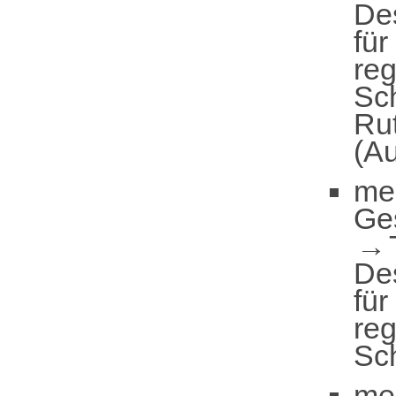
De
für
reg
Sc
Ru
(Au
me
Ge
De
für
reg
Sc
me