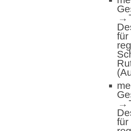
Ge
De
für
reg
Sc
Ru
(Au
me
Ge
De
für
reg