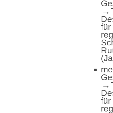
Ge
De
für
reg
Sc
Ru
(Ja
me
Ge
De
für
reg