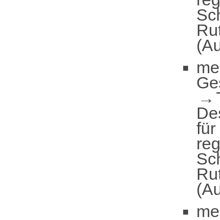
Sc
Ru
(Au
me
Ge
De
für
reg
Sc
Ru
(Au
me