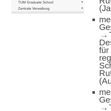
Ru
TUM Graduate School
(Ja
Zentrale Verwaltung
me
Ge
De
für
reg
Sc
Ru
(Au
me
Ge