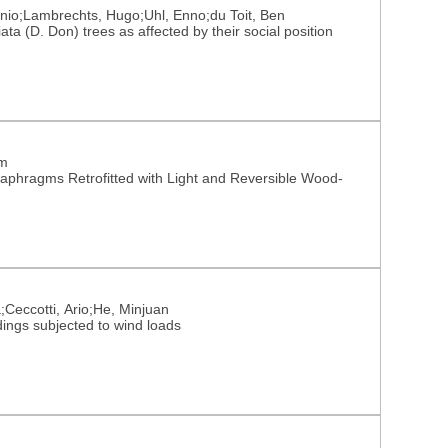
nio;Lambrechts, Hugo;Uhl, Enno;du Toit, Ben
ta (D. Don) trees as affected by their social position
em
iaphragms Retrofitted with Light and Reversible Wood-
;Ceccotti, Ario;He, Minjuan
ldings subjected to wind loads