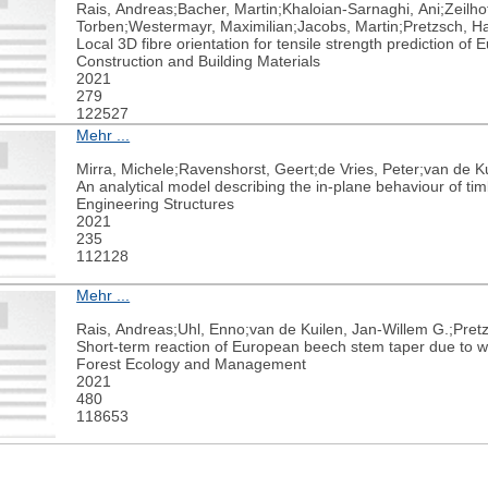
Rais, Andreas;Bacher, Martin;Khaloian-Sarnaghi, Ani;Zeilho
Torben;Westermayr, Maximilian;Jacobs, Martin;Pretzsch, H
Local 3D fibre orientation for tensile strength prediction o
Construction and Building Materials
2021
279
122527
Mehr ...
Mirra, Michele;Ravenshorst, Geert;de Vries, Peter;van de K
An analytical model describing the in-plane behaviour of t
Engineering Structures
2021
235
112128
Mehr ...
Rais, Andreas;Uhl, Enno;van de Kuilen, Jan-Willem G.;Pret
Short-term reaction of European beech stem taper due to 
Forest Ecology and Management
2021
480
118653