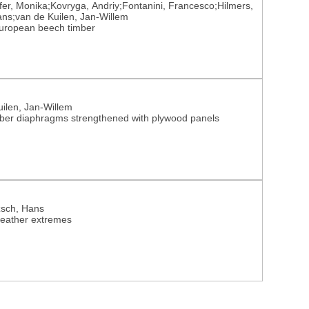
fer, Monika;Kovryga, Andriy;Fontanini, Francesco;Hilmers,
ans;van de Kuilen, Jan-Willem
f European beech timber
uilen, Jan-Willem
imber diaphragms strengthened with plywood panels
zsch, Hans
weather extremes