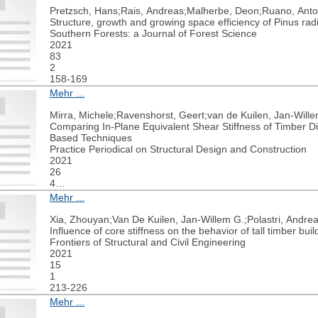
Pretzsch, Hans;Rais, Andreas;Malherbe, Deon;Ruano, Anto
Structure, growth and growing space efficiency of Pinus radia
Southern Forests: a Journal of Forest Science
2021
83
2
158-169
Mehr ...
Mirra, Michele;Ravenshorst, Geert;van de Kuilen, Jan-Will
Comparing In-Plane Equivalent Shear Stiffness of Timber D
Based Techniques
Practice Periodical on Structural Design and Construction
2021
26
4
04021031
Mehr ...
Xia, Zhouyan;Van De Kuilen, Jan-Willem G.;Polastri, Andrea
Influence of core stiffness on the behavior of tall timber bui
Frontiers of Structural and Civil Engineering
2021
15
1
213-226
Mehr ...