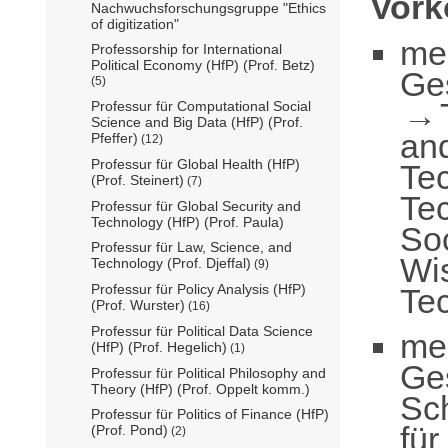
Vor
Nachwuchsforschungsgruppe "Ethics
of digitization"
me
Professorship for International
Political Economy (HfP) (Prof. Betz)
Ge
(5)
Professur für Computational Social
Science and Big Data (HfP) (Prof.
an
Pfeffer)
(12)
Professur für Global Health (HfP)
Te
(Prof. Steinert)
(7)
Te
Professur für Global Security and
Technology (HfP) (Prof. Paula)
So
Professur für Law, Science, and
Wi
Technology (Prof. Djeffal)
(9)
Professur für Policy Analysis (HfP)
Tec
(Prof. Wurster)
(16)
Professur für Political Data Science
me
(HfP) (Prof. Hegelich)
(1)
Ge
Professur für Political Philosophy and
Theory (HfP) (Prof. Oppelt komm.)
Sc
Professur für Politics of Finance (HfP)
für
(Prof. Pond)
(2)