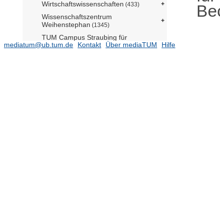
Wirtschaftswissenschaften
(433)
Be
Wissenschaftszentrum
Weihenstephan
(1345)
TUM Campus Straubing für
mediatum@ub.tum.de
Kontakt
Über mediaTUM
Hilfe
Biotechnologie und Nachhaltigkeit
(121)
Integrated Research Centers
(441)
Zentrale Einrichtungen
(324)
2020
(8257)
2019
(8916)
2018
(8684)
2017
(8727)
2016
(8882)
2015
(8251)
2014
(7182)
2013
(6799)
2012
(5797)
2011
(5597)
2010
(5441)