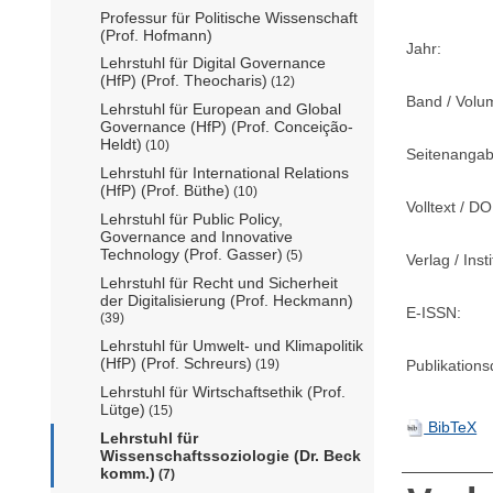
Professur für Politische Wissenschaft
(Prof. Hofmann)
Jahr:
Lehrstuhl für Digital Governance
(HfP) (Prof. Theocharis)
(12)
Band / Volu
Lehrstuhl für European and Global
Governance (HfP) (Prof. Conceição-
Heldt)
(10)
Seitenangab
Lehrstuhl für International Relations
(HfP) (Prof. Büthe)
(10)
Volltext / DO
Lehrstuhl für Public Policy,
Governance and Innovative
Technology (Prof. Gasser)
(5)
Verlag / Insti
Lehrstuhl für Recht und Sicherheit
der Digitalisierung (Prof. Heckmann)
E-ISSN:
(39)
Lehrstuhl für Umwelt- und Klimapolitik
(HfP) (Prof. Schreurs)
(19)
Publikation
Lehrstuhl für Wirtschaftsethik (Prof.
Lütge)
(15)
BibTeX
Lehrstuhl für
Wissenschaftssoziologie (Dr. Beck
komm.)
(7)