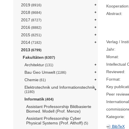
2019
(8916)
Kooperation
2018
(8684)
Abstract:
2017
(8727)
2016
(8882)
2015
(8251)
Verlag / Insti
2014
(7182)
Jahr:
2013
(6799)
Monat:
Fakultäten
(6307)
Intellectual 
Architektur
(131)
Reviewed:
Bau Geo Umwelt
(1186)
Format:
Chemie
(61)
Key publicat
Elektrotechnik und Informationstechnik
(1180)
Peer review
Informatik
(404)
International
Assistant Professorship Bildbasierte
commission
Biomed. Modell (Prof. Menze)
Kategorie:
Assistant Professorship Cyber
Physical Systems (Prof. Althoff)
(5)
BibTeX