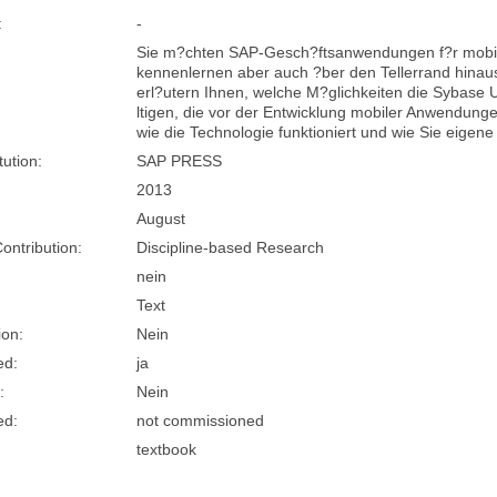
:
-
Sie m?chten SAP-Gesch?ftsanwendungen f?r mobil
kennenlernen aber auch ?ber den Tellerrand hinau
erl?utern Ihnen, welche M?glichkeiten die Sybase 
ltigen, die vor der Entwicklung mobiler Anwendungen
wie die Technologie funktioniert und wie Sie ei
tution:
SAP PRESS
2013
August
Contribution:
Discipline-based Research
nein
Text
ion:
Nein
ed:
ja
:
Nein
ed:
not commissioned
textbook