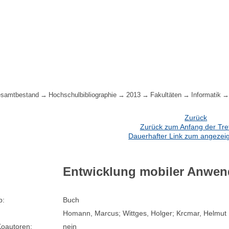
samtbestand
Hochschulbibliographie
2013
Fakultäten
Informatik
Zurück
Zurück zum Anfang der Treff
Dauerhafter Link zum angezeig
Entwicklung mobiler Anwen
p:
Buch
Homann, Marcus; Wittges, Holger; Krcmar, Helmut
oautoren:
nein