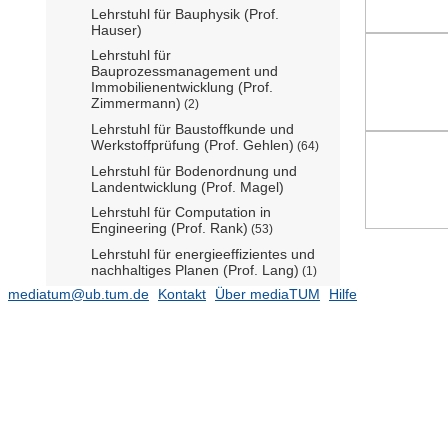
Lehrstuhl für Bauphysik (Prof.
Hauser)
Lehrstuhl für
Bauprozessmanagement und
Immobilienentwicklung (Prof.
Zimmermann)
(2)
Lehrstuhl für Baustoffkunde und
Werkstoffprüfung (Prof. Gehlen)
(64)
Lehrstuhl für Bodenordnung und
Landentwicklung (Prof. Magel)
Lehrstuhl für Computation in
Engineering (Prof. Rank)
(53)
Lehrstuhl für energieeffizientes und
nachhaltiges Planen (Prof. Lang)
(1)
mediatum@ub.tum.de
Kontakt
Über mediaTUM
Hilfe
Lehrstuhl für Geodäsie (Prof.
Wunderlich)
(38)
Lehrstuhl für Holzbau und
Baukonstruktion (Prof. Winter)
(43)
Lehrstuhl für Ingenieurgeologie (Prof.
Thuro)
Lehrstuhl für Kartographie (Prof.
Meng)
(18)