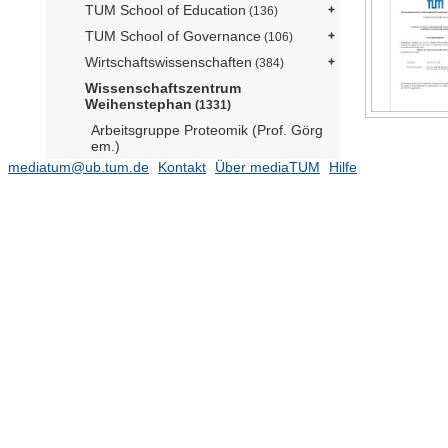
TUM School of Education
(136)
TUM School of Governance
(106)
Wirtschaftswissenschaften
(384)
Wissenschaftszentrum
Weihenstephan
(1331)
Arbeitsgruppe Proteomik (Prof. Görg
em.)
mediatum@ub.tum.de
Kontakt
Über mediaTUM
Hilfe
Assistant Professorship
Biothermodynamics (Prof. Minceva)
(14)
Assistant Professorship
Feststoffverfahrenstechnik (Prof.
N.N.)
Assistant Professorship Fluiddynamik
komplexer Biosysteme (Prof.
Germann)
Assistant Professorship Forstliche
Verfahrenstechnik (Prof. Labelle)
Assistant Professorship Holz-
Bioprozesse (Prof. Benz)
(11)
Bayerisches Zentrum für
Biomolekulare Massenspektrometrie