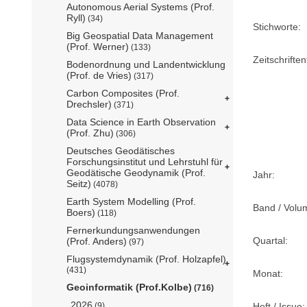
Autonomous Aerial Systems (Prof.
Ryll)
(34)
Stichworte:
Big Geospatial Data Management
(Prof. Werner)
(133)
Zeitschriftent
Bodenordnung und Landentwicklung
(Prof. de Vries)
(317)
Carbon Composites (Prof.
Drechsler)
(371)
Data Science in Earth Observation
(Prof. Zhu)
(306)
Deutsches Geodätisches
Forschungsinstitut und Lehrstuhl für
Geodätische Geodynamik (Prof.
Jahr:
Seitz)
(4078)
Earth System Modelling (Prof.
Band / Volu
Boers)
(118)
Fernerkundungsanwendungen
Quartal:
(Prof. Anders)
(97)
Flugsystemdynamik (Prof. Holzapfel)
(431)
Monat:
Geoinformatik (Prof.Kolbe)
(716)
2026
(9)
Heft / Issue: