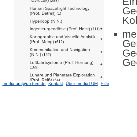
Ei
Yavrucuk)
(283)
Geo
Human Spaceflight Technology
(Prof. Detrell)
(1)
Ko
Hyperloop (N.N.)
Ingenieurgeodäsie (Prof. Holst)
(711)
me
Kartographie und Visuelle Analytik
Ge
(Prof. Meng)
(612)
Ge
Kommunikation und Navigation
(N.N.)
(152)
Geo
Luftfahrtsysteme (Prof. Hornung)
(169)
Lunare und Planetare Exploration
(Prof. Reiß)
(54)
mediatum@ub.tum.de
Kontakt
Über mediaTUM
Hilfe
Methodik der Fernerkundung (Prof.
Busam komm.)
(418)
Photogrammetrie und
Fernerkundung (Prof. Busam)
(625)
Professur für
Raumfahrzeugkontrolle (Prof.
Kochdumper)
(1)
Raumfahrtmobilität und -antriebe
(Prof. Manfletti)
(184)