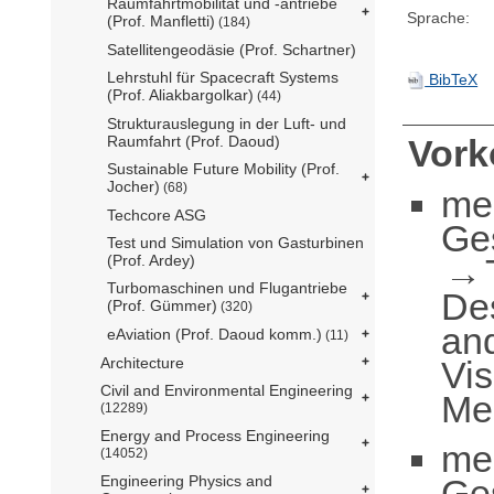
Raumfahrtmobilität und -antriebe
Sprache:
(Prof. Manfletti)
(184)
Satellitengeodäsie (Prof. Schartner)
Lehrstuhl für Spacecraft Systems
BibTeX
(Prof. Aliakbargolkar)
(44)
Strukturauslegung in der Luft- und
Raumfahrt (Prof. Daoud)
Vor
Sustainable Future Mobility (Prof.
Jocher)
(68)
me
Techcore ASG
Ge
Test und Simulation von Gasturbinen
(Prof. Ardey)
Turbomaschinen und Flugantriebe
De
(Prof. Gümmer)
(320)
an
eAviation (Prof. Daoud komm.)
(11)
Vis
Architecture
Civil and Environmental Engineering
Me
(12289)
Energy and Process Engineering
me
(14052)
Ge
Engineering Physics and