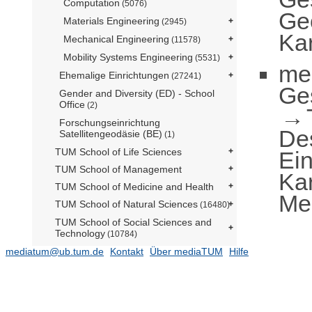
Computation
(5076)
Ge
Materials Engineering
(2945)
Kar
Mechanical Engineering
(11578)
Mobility Systems Engineering
(5531)
me
Ehemalige Einrichtungen
(27241)
Ge
Gender and Diversity (ED) - School
Office
(2)
Forschungseinrichtung
De
Satellitengeodäsie (BE)
(1)
TUM School of Life Sciences
Ei
TUM School of Management
Kar
TUM School of Medicine and Health
Me
TUM School of Natural Sciences
(16480)
TUM School of Social Sciences and
Technology
(10784)
mediatum@ub.tum.de
TUM Campus Straubing für
Kontakt
Über mediaTUM
Hilfe
Biotechnologie und Nachhaltigkeit
Serviceeinrichtungen
TUM Institute for LifeLong Learning