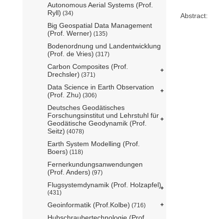
Autonomous Aerial Systems (Prof.
Ryll)
(34)
Abstract:
Big Geospatial Data Management
(Prof. Werner)
(135)
Bodenordnung und Landentwicklung
(Prof. de Vries)
(317)
Carbon Composites (Prof.
Drechsler)
(371)
Data Science in Earth Observation
(Prof. Zhu)
(306)
Deutsches Geodätisches
Forschungsinstitut und Lehrstuhl für
Geodätische Geodynamik (Prof.
Seitz)
(4078)
Earth System Modelling (Prof.
Boers)
(118)
Fernerkundungsanwendungen
(Prof. Anders)
(97)
Flugsystemdynamik (Prof. Holzapfel)
(431)
Geoinformatik (Prof.Kolbe)
(716)
Hubschraubertechnologie (Prof.