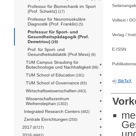
Seitenangab
Professur für Biomechanik im Sport
(Prof. Schwirtz)
(17)
Professur für Neuromuskuläre
Volltext / DO
Diagnostik (Prof. Franklin)
(5)
Professur für Sport- und
Verlag / Insti
Gesundheitspädagogik (Prof.
Demetriou)
(19)
E-ISSN:
Prof. für Sport- und
Gesundheitsdidaktik (Prof.Mess)
(6)
TUM Campus Straubing für
Publikation
Biotechnologie und Nachhaltigkeit
(88)
TUM School of Education
(181)
BibTeX
TUM School of Governance
(65)
Wirtschaftswissenschaften
(463)
Vor
Wissenschaftszentrum
Weihenstephan
(1302)
Integrated Research Centers
me
(482)
Zentrale Einrichtungen
(250)
Ge
2017
(8727)
un
2016
(8882)