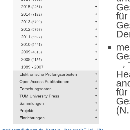
Ge
2015
(8251)
für
2014
(7182)
Ge
2013
(6799)
2012
(5797)
De
2011
(5597)
me
2010
(5441)
2009
(4613)
Ge
2008
(4136)
1989 - 2007
He
Elektronische Prüfungsarbeiten
an
Open Access Publikationen
für
Forschungsdaten
TUM.University Press
Ge
Sammlungen
(N.
Projekte
Einrichtungen
mediatum@ub.tum.de
Kontakt
Über mediaTUM
Hilfe