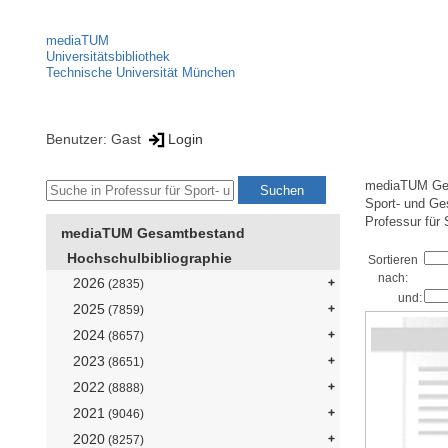
mediaTUM
Universitätsbibliothek
Technische Universität München
Benutzer: Gast
Login
mediaTUM Ge
Sport- und Ge
Professur für
mediaTUM Gesamtbestand
Hochschulbibliographie
Sortieren
nach:
2026
(2835)
und:
2025
(7859)
2024
(8657)
2023
(8651)
2022
(8888)
2021
(9046)
2020
(8257)