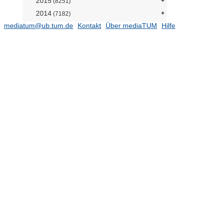
2015
(8251)
2014
(7182)
mediatum@ub.tum.de
Kontakt
Über mediaTUM
Hilfe
2013
(6799)
2012
(5797)
2011
(5597)
2010
(5441)
2009
(4613)
2008
(4136)
1989 - 2007
Elektronische Prüfungsarbeiten
Open Access Publikationen
Forschungsdaten
TUM.University Press
Sammlungen
Projekte
Einrichtungen