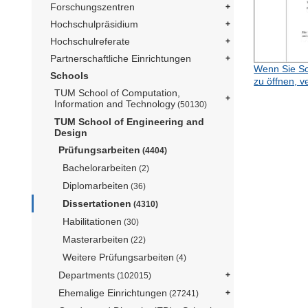
Forschungszentren
Hochschulpräsidium
Hochschulreferate
Partnerschaftliche Einrichtungen
Wenn Sie Sc
Schools
zu öffnen, v
TUM School of Computation,
Information and Technology
(50130)
TUM School of Engineering and
Design
Prüfungsarbeiten
(4404)
Bachelorarbeiten
(2)
Diplomarbeiten
(36)
Dissertationen
(4310)
Habilitationen
(30)
Masterarbeiten
(22)
Weitere Prüfungsarbeiten
(4)
Departments
(102015)
Ehemalige Einrichtungen
(27241)