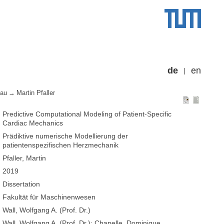
de
en
bau
Martin Pfaller
Predictive Computational Modeling of Patient-Specific
Cardiac Mechanics
Prädiktive numerische Modellierung der
patientenspezifischen Herzmechanik
Pfaller, Martin
2019
Dissertation
Fakultät für Maschinenwesen
Wall, Wolfgang A. (Prof. Dr.)
Wall, Wolfgang A. (Prof. Dr.); Chapelle, Dominique