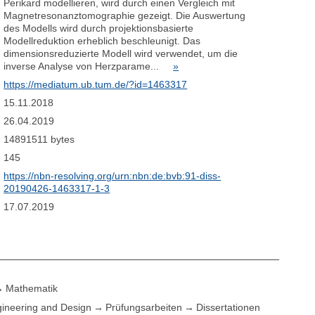
Perikard modellieren, wird durch einen Vergleich mit
Magnetresonanztomographie gezeigt. Die Auswertung
des Modells wird durch projektionsbasierte
Modellreduktion erheblich beschleunigt. Das
dimensionsreduzierte Modell wird verwendet, um die
inverse Analyse von Herzparame...
»
https://mediatum.ub.tum.de/?id=1463317
15.11.2018
26.04.2019
14891511 bytes
145
https://nbn-resolving.org/urn:nbn:de:bvb:91-diss-
20190426-1463317-1-3
17.07.2019
Mathematik
ineering and Design
Prüfungsarbeiten
Dissertationen