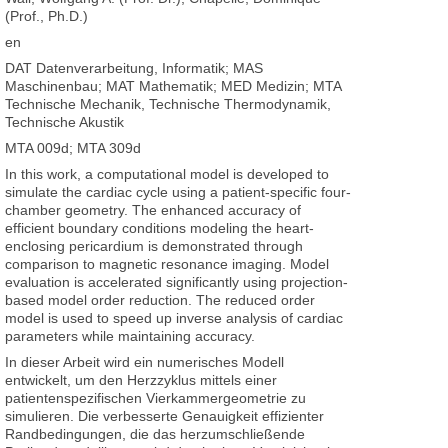
(Prof., Ph.D.)
en
DAT Datenverarbeitung, Informatik; MAS
Maschinenbau; MAT Mathematik; MED Medizin; MTA
Technische Mechanik, Technische Thermodynamik,
Technische Akustik
MTA 009d; MTA 309d
In this work, a computational model is developed to
simulate the cardiac cycle using a patient-specific four-
chamber geometry. The enhanced accuracy of
efficient boundary conditions modeling the heart-
enclosing pericardium is demonstrated through
comparison to magnetic resonance imaging. Model
evaluation is accelerated significantly using projection-
based model order reduction. The reduced order
model is used to speed up inverse analysis of cardiac
parameters while maintaining accuracy.
In dieser Arbeit wird ein numerisches Modell
entwickelt, um den Herzzyklus mittels einer
patientenspezifischen Vierkammergeometrie zu
simulieren. Die verbesserte Genauigkeit effizienter
Randbedingungen, die das herzumschließende