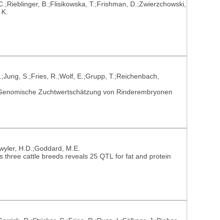
;Rieblinger, B.;Flisikowska, T.;Frishman, D.;Zwierzchowski,
 K.
;Jung, S.;Fries, R.;Wolf, E.;Grupp, T.;Reichenbach,
e [Genomische Zuchtwertschätzung von Rinderembryonen
twyler, H.D.;Goddard, M.E.
 three cattle breeds reveals 25 QTL for fat and protein