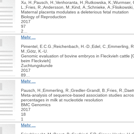
Xu, H.;Pausch, H.;Venhoranta, H.;Rutkowska, K.;Wurmser, C.
L.;Fries, R.;Andersson, M.;Kind, A.;Schnieke, A.;Flisikowski,
Maternal placenta modulates a deleterious fetal mutation
Biology of Reproduction
2017
97
2
249-257
Mehr ...
Pimentel, E.C.G.;Reichenbach, H.-D.;Edel, C.;Emmerling, R.
M.;Götz, K.-U.
Genomic evaluation of bovine embryos in Fleckvieh cattl
beim Fleckvieh]
Zuchtungskunde
2017
89
5
Mehr ...
333-344
Pausch, H.;Emmerling, R.;Gredler-Grandl, B.;Fries, R.;Dae
Meta-analysis of sequence-based association studies across
percentages in milk at nucleotide resolution
BMC Genomics
2017
18
1
Mehr ...