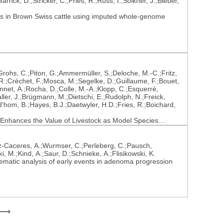
rrick, D.;Stricker, C.;Fries, R.;Russ, I.;Sölkner, J.;Bieber,
aits in Brown Swiss cattle using imputed whole-genome
Grohs, C.;Piton, G.;Ammermüller, S.;Deloche, M.-C.;Fritz,
 R.;Créchet, F.;Mosca, M.;Segelke, D.;Guillaume, F.;Bouet,
onnet, A.;Rocha, D.;Colle, M.-A.;Klopp, C.;Esquerré,
ler, J.;Brügmann, M.;Dietschi, E.;Rudolph, N.;Freick,
d'hom, B.;Hayes, B.J.;Daetwyler, H.D.;Fries, R.;Boichard,
e Enhances the Value of Livestock as Model Species
z-Caceres, A.;Wurmser, C.;Perleberg, C.;Pausch,
, M.;Kind, A.;Saur, D.;Schnieke, A.;Flisikowski, K.
ematic analysis of early events in adenoma progression