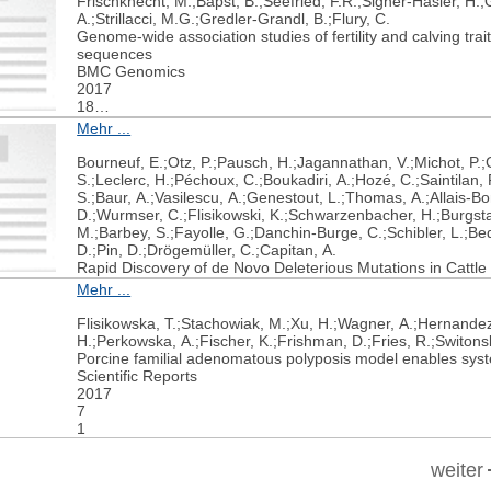
Frischknecht, M.;Bapst, B.;Seefried, F.R.;Signer-Hasler, H.;Ga
A.;Strillacci, M.G.;Gredler-Grandl, B.;Flury, C.
Genome-wide association studies of fertility and calving tr
sequences
BMC Genomics
2017
18
1
Mehr ...
Bourneuf, E.;Otz, P.;Pausch, H.;Jagannathan, V.;Michot, P.;
S.;Leclerc, H.;Péchoux, C.;Boukadiri, A.;Hozé, C.;Saintilan,
S.;Baur, A.;Vasilescu, A.;Genestout, L.;Thomas, A.;Allais-B
D.;Wurmser, C.;Flisikowski, K.;Schwarzenbacher, H.;Burgstal
M.;Barbey, S.;Fayolle, G.;Danchin-Burge, C.;Schibler, L.;Be
D.;Pin, D.;Drögemüller, C.;Capitan, A.
Rapid Discovery of de Novo Deleterious Mutations in Cattl
Scientific Reports
Mehr ...
2017
7
Flisikowska, T.;Stachowiak, M.;Xu, H.;Wagner, A.;Hernande
1
H.;Perkowska, A.;Fischer, K.;Frishman, D.;Fries, R.;Switonski
Porcine familial adenomatous polyposis model enables syst
Scientific Reports
2017
7
1
weiter