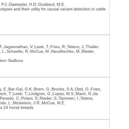
 P.J.;Daetwyler, H.D.;Goddard, M.E.
pes and their utility for causal variant detection in cattle
 T.;Jagannathan, V.;Leeb, T.;Fries, R.;Tetens, J.;Thaller,
n, L.;Schaefer, R.;McCue, M.;Neuditschko, M.;Rieder,
rn Stallions
, E.;Bar-Gal, G.K.;Brem, G.;Brooks, S.A.;Distl, O.;Fries,
isch, T.;Leeb, T.;Lindgren, G.;Lopes, M.S.;Mach, N.;da
enedo, C.;Polani, S.;Rieder, S.;Tammen, I.;Tetens,
lando, L.;Mickelson, J.R.;McCue, M.E.
ss 24 horse breeds