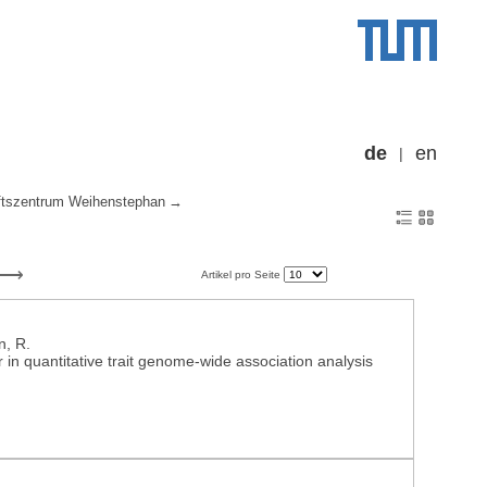
de
en
tszentrum Weihenstephan
Artikel pro Seite
n, R.
n quantitative trait genome-wide association analysis