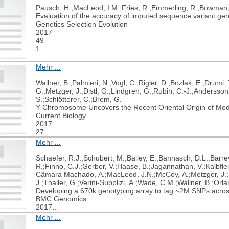
Pausch, H.;MacLeod, I.M.;Fries, R.;Emmerling, R.;Bowman,
Evaluation of the accuracy of imputed sequence variant genoty
Genetics Selection Evolution
2017
49
1
Mehr ...
Wallner, B.;Palmieri, N.;Vogl, C.;Rigler, D.;Bozlak, E.;Druml,
G.;Metzger, J.;Distl, O.;Lindgren, G.;Rubin, C.-J.;Andersso
S.;Schlötterer, C.;Brem, G.
Y Chromosome Uncovers the Recent Oriental Origin of Mode
Current Biology
2017
27
13
Mehr ...
2029-2035.e5
Schaefer, R.J.;Schubert, M.;Bailey, E.;Bannasch, D.L.;Barrey
R.;Finno, C.J.;Gerber, V.;Haase, B.;Jagannathan, V.;Kalbfle
Câmara Machado, A.;MacLeod, J.N.;McCoy, A.;Metzger, J.;P
J.;Thaller, G.;Verini-Supplizi, A.;Wade, C.M.;Wallner, B.;Or
Developing a 670k genotyping array to tag ~2M SNPs acro
BMC Genomics
2017
18
Mehr ...
1