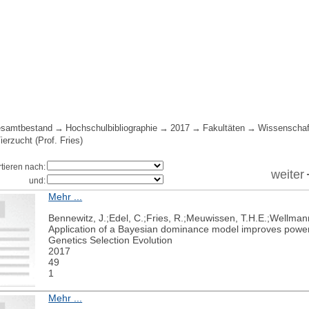
samtbestand
Hochschulbibliographie
2017
Fakultäten
Wissenschaf
ierzucht (Prof. Fries)
rtieren nach:
weiter
und:
Mehr ...
Bennewitz, J.;Edel, C.;Fries, R.;Meuwissen, T.H.E.;Wellman
Application of a Bayesian dominance model improves power i
Genetics Selection Evolution
2017
49
1
Mehr ...