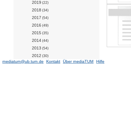
2019
(22)
2018
(34)
2017
(54)
2016
(49)
2015
(35)
2014
(44)
2013
(54)
2012
(30)
mediatum@ub.tum.de
Kontakt
Über mediaTUM
Hilfe
2011
(29)
2010
(21)
2009
(18)
2008
(16)
2007
(13)
2006
(34)
2005
(27)
2004
(15)
2003
(14)