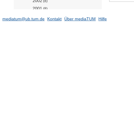
2002
(8)
2001
(8)
2000
(5)
mediatum@ub.tum.de
Kontakt
Über mediaTUM
Hilfe
1999
(2)
1998
(1)
1997
(6)
1996
(3)
1995
(4)
1994
(1)
1993
(7)
1992
(4)
1991
(1)
1990
(1)
1989
(1)
1987
(2)
1986
(1)
1985
(2)
1984
(1)