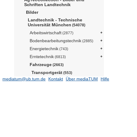
Schriften Landtechnik
Bilder
Landtechnik - Technische
Universität München
(54078)
Arbeitswirtschaft
(2877)
Bodenbearbeitungstechnik
(2885)
Energietechnik
(743)
Erntetechnik
(6813)
Fahrzeuge
(2663)
Transportgerät
(553)
mediatum@ub.tum.de
Kontakt
Über mediaTUM
Hilfe
Plattformwagen
(1)
Einachsanhänger
(28)
Zweiachsanhänger
(96)
Dreiachsanhänger
(3)
Tandemachsanhänger
(21)
Tridemachsanhänger
(2)
Muldenkipper
(41)
Dreiseitenkipper
(1)