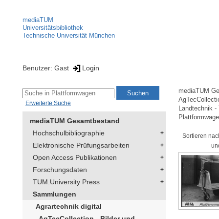
mediaTUM
Universitätsbibliothek
Technische Universität München
Benutzer: Gast
Login
mediaTUM Ge
AgTecCollectio
Erweiterte Suche
Landtechnik -
Plattformwag
mediaTUM Gesamtbestand
Hochschulbibliographie
Sortieren nac
Elektronische Prüfungsarbeiten
un
Open Access Publikationen
Forschungsdaten
TUM.University Press
Sammlungen
Agrartechnik digital
AgTecCollection - Bilder und