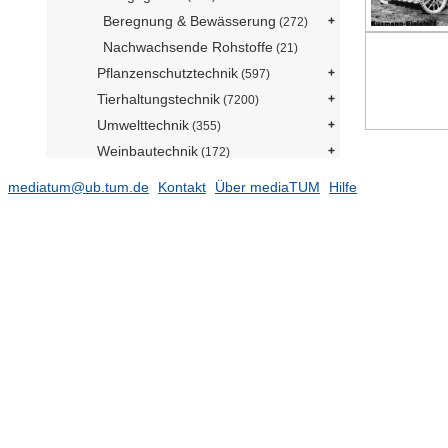
Beregnung & Bewässerung
(272)
Nachwachsende Rohstoffe
(21)
Pflanzenschutztechnik
(597)
Tierhaltungstechnik
(7200)
Umwelttechnik
(355)
Weinbautechnik
(172)
Agrartechnik - Humboldt Universität
mediatum@ub.tum.de
Kontakt
Über mediaTUM
Hilfe
Berlin
(5232)
Schriften
Filme & Videos
Forschungsdaten
Lehrstuhl für Agrarsystemtechnik
Lehrstuhl für Agrarmechatronik
ATB-Collection
Architekturmuseum - Sammlung
Bild-Sammlungen
Hans-Fischer-Sammlung
Statik