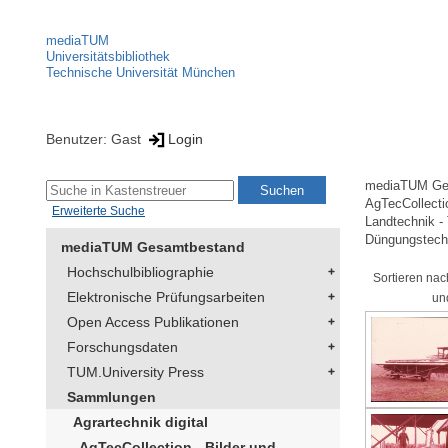
mediaTUM
Universitätsbibliothek
Technische Universität München
Benutzer: Gast
Login
mediaTUM Ge
AgTecCollectio
Erweiterte Suche
Landtechnik -
Düngungstech
mediaTUM Gesamtbestand
Hochschulbibliographie
Sortieren nac
Elektronische Prüfungsarbeiten
un
Open Access Publikationen
Forschungsdaten
TUM.University Press
Sammlungen
Agrartechnik digital
AgTecCollection - Bilder und