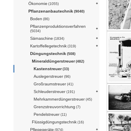
Ökonomie
(1055)
Pflanzenanbautechnik
(9040)
Boden
(86)
Pflanzenproduktionsverfahren
(5034)
Sämaschine
(1834)
Kartoffellegetechnik
(319)
Düngungstechnik
(508)
Mineraldüngerstreuer
(482)
Kastenstreuer
(33)
Auslegerstreuer
(96)
Großraumstreuer
(41)
Schleuderstreuer
(191)
Mehrkammerdüngerstreuer
(45)
Grenzstreuvorrichtung
(7)
Pendelstreuer
(11)
Flüssigdüngungstechnik
(16)
Pflegegeräte
(974)