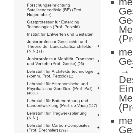
me
Forschungseinrichtung
Ge
Satellitengeodäsie (BE) (Prof.
Hugentobler)
Ge
Gastprofessur für Emerging
Me
Technologies (Prof. Petzold)
Institut für Entwerfen und Gestalten
(Pr
Juniorprofessur Geschichte und
Theorie der Landschaftsarchitektur
me
(N.N.)
(1)
Ge
Juniorprofessur Mobilität, Transport
und Verkehr (Prof. Gerike)
(26)
Lehrstuhl für Architekturtechnologie
(komm. Prof. Petzold)
De
(1)
Lehrstuhl für Astronomische und
Ei
Physikalische Geodäsie (Prof. Pail)
(4668)
Me
Lehrstuhl für Bodenordnung und
(Pr
Landentwicklung (Prof. de Vries)
(117)
Lehrstuhl für Tragwerksplanung
me
(N.N.)
Lehrstuhl für Carbon-Composites
Ge
(Prof. Drechsler)
(292)