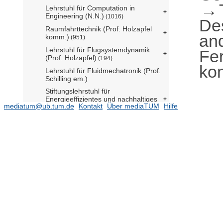
Lehrstuhl für Computation in
Engineering (N.N.)
(1016)
De
Raumfahrttechnik (Prof. Holzapfel
an
komm.)
(951)
Lehrstuhl für Flugsystemdynamik
Fe
(Prof. Holzapfel)
(194)
ko
Lehrstuhl für Fluidmechatronik (Prof.
Schilling em.)
Stiftungslehrstuhl für
Energieeffizientes und nachhaltiges
mediatum@ub.tum.de
Kontakt
Über mediaTUM
Hilfe
Planen und Bauen (Prof. Lang)
(347)
Lehrstuhl für Gebäudetechnologie
(Prof. Herzog)
(71)
Lehrstuhl für Geodäsie (Prof.
Wunderlich)
(591)
Lehrstuhl für Geodätische
Geodynamik (Prof. Seitz)
(59)
Lehrstuhl für Geoinformatik (Prof.
Kolbe)
(527)
Professur für Entwerfen und
Gebäudehülle (N.N.)
(79)