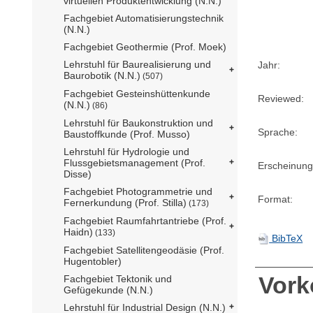
virtuellen Produktentwicklung (N.N.)
Fachgebiet Automatisierungstechnik
(N.N.)
Fachgebiet Geothermie (Prof. Moek)
Lehrstuhl für Baurealisierung und
Jahr:
Baurobotik (N.N.)
(507)
Fachgebiet Gesteinshüttenkunde
Reviewed:
(N.N.)
(86)
Lehrstuhl für Baukonstruktion und
Sprache:
Baustoffkunde (Prof. Musso)
Lehrstuhl für Hydrologie und
Flussgebietsmanagement (Prof.
Erscheinung
Disse)
Fachgebiet Photogrammetrie und
Format:
Fernerkundung (Prof. Stilla)
(173)
Fachgebiet Raumfahrtantriebe (Prof.
Haidn)
(133)
BibTeX
Fachgebiet Satellitengeodäsie (Prof.
Hugentobler)
Vor
Fachgebiet Tektonik und
Gefügekunde (N.N.)
Lehrstuhl für Industrial Design (N.N.)