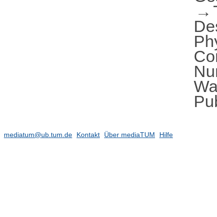
De
Ph
Co
Nu
Wal
Pub
mediatum@ub.tum.de
Kontakt
Über mediaTUM
Hilfe