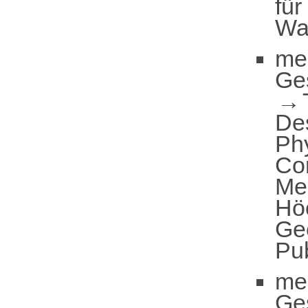
für
Wal
me
Ge
De
Ph
Co
Me
Höc
Ge
Pub
me
Ge