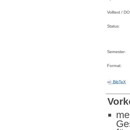
Volltext / DO
Status:
Semester:
Format:
BibTeX
Vor
me
Ge