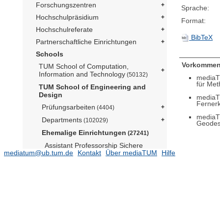
Forschungszentren
Sprache:
Hochschulpräsidium
Format:
Hochschulreferate
BibTeX
Partnerschaftliche Einrichtungen
Schools
Vorkommen
TUM School of Computation,
Information and Technology
(50132)
mediaT
für Met
TUM School of Engineering and
Design
mediaT
Fernerk
Prüfungsarbeiten
(4404)
mediaT
Departments
(102029)
Geode
Ehemalige Einrichtungen
(27241)
Assistant Professorship Sichere
mediatum@ub.tum.de
Kontakt
Über mediaTUM
Hilfe
Eingebettete Systeme (Prof. Provost)
(37)
Deutsches Geodätisches
Forschungsinstitut der TUM (Prof.
Seitz)
(3030)
Fachgebiet Anwendungen der
virtuellen Produktentwicklung (N.N.)