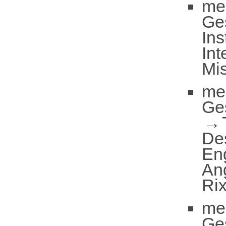
me
Ge
Ins
Int
Mis
me
Ge
De
En
An
Ri
me
Ge