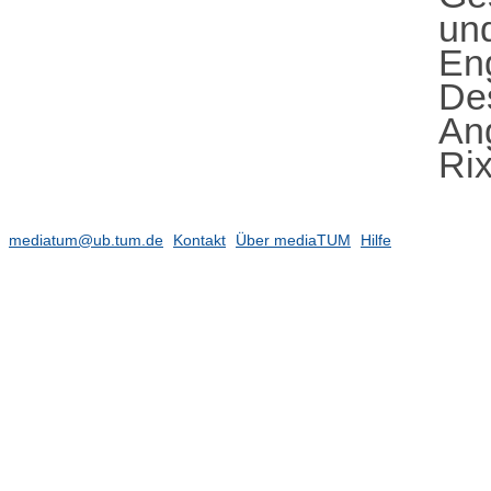
un
En
De
An
Ri
mediatum@ub.tum.de
Kontakt
Über mediaTUM
Hilfe