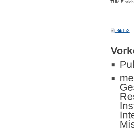
TUM Einrich
BibTeX
Vor
Pu
me
Ge
Re
Ins
Int
Mis