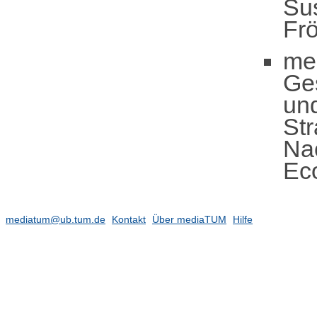
Sus
Frö
me
Ge
un
Str
Nac
Eco
mediatum@ub.tum.de
Kontakt
Über mediaTUM
Hilfe