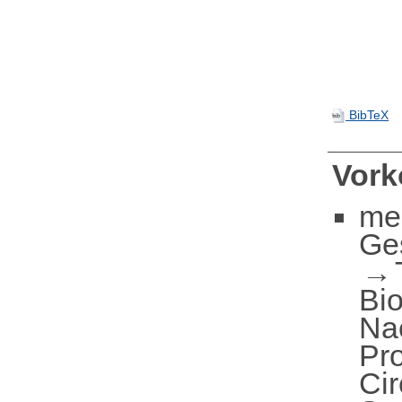
BibTeX
Vor
me
Ge
Bi
Nac
Pr
Ci