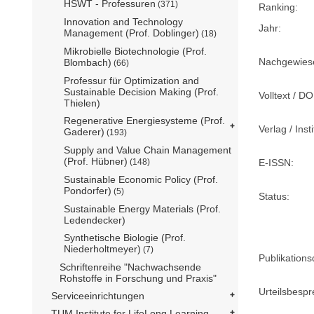
HSWT - Professuren
(371)
Ranking:
Innovation and Technology
Jahr:
Management (Prof. Doblinger)
(18)
Mikrobielle Biotechnologie (Prof.
Nachgewiese
Blombach)
(66)
Professur für Optimization and
Sustainable Decision Making (Prof.
Volltext / DO
Thielen)
Regenerative Energiesysteme (Prof.
Verlag / Insti
Gaderer)
(193)
Supply and Value Chain Management
(Prof. Hübner)
E-ISSN:
(148)
Sustainable Economic Policy (Prof.
Pondorfer)
(5)
Status:
Sustainable Energy Materials (Prof.
Ledendecker)
Synthetische Biologie (Prof.
Niederholtmeyer)
(7)
Publikation
Schriftenreihe "Nachwachsende
Rohstoffe in Forschung und Praxis"
Urteilsbesp
Serviceeinrichtungen
TUM Institute for LifeLong Learning