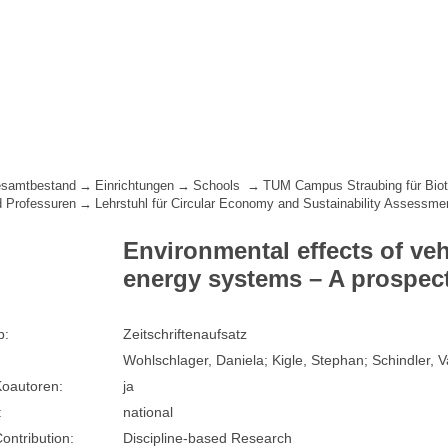
samtbestand
Einrichtungen
Schools
TUM Campus Straubing für Biot
d Professuren
Lehrstuhl für Circular Economy and Sustainability Assessment
Environmental effects of veh
energy systems – A prospect
p:
Zeitschriftenaufsatz
Wohlschlager, Daniela; Kigle, Stephan; Schindler, 
oautoren:
ja
:
national
Contribution:
Discipline-based Research