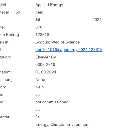
itel:
Applied Energy
stet in FT50
nein
Jahr:
2024
me:
370
en Beitrag:
123618
n in:
Scopus; Web of Science
I:
doi:10.1016/j.apenergy.2024.123618
tution:
Elsevier BV
0306-2619
sdatum:
01.09.2024
rechung:
None
ion:
Nein
ed:
Ja
ed:
not commissioned
Ja
arität:
Ja
Energy, Climate, Environment