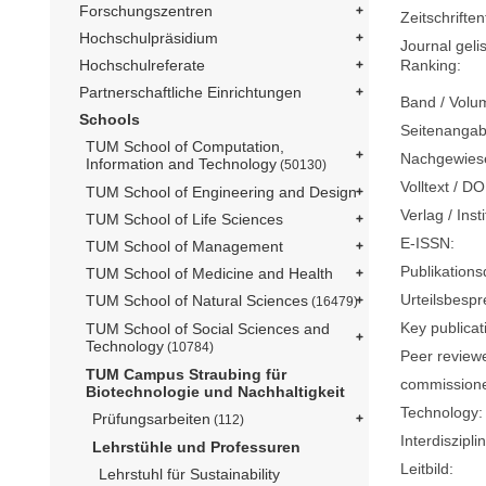
Forschungszentren
Zeitschriftent
Hochschulpräsidium
Journal geli
Ranking:
Hochschulreferate
Partnerschaftliche Einrichtungen
Band / Volu
Schools
Seitenangab
TUM School of Computation,
Nachgewiese
Information and Technology
(50130)
Volltext / DO
TUM School of Engineering and Design
Verlag / Insti
TUM School of Life Sciences
E-ISSN:
TUM School of Management
Publikation
TUM School of Medicine and Health
Urteilsbesp
TUM School of Natural Sciences
(16479)
Key publicat
TUM School of Social Sciences and
Technology
(10784)
Peer review
TUM Campus Straubing für
commission
Biotechnologie und Nachhaltigkeit
Technology:
Prüfungsarbeiten
(112)
Interdisziplin
Lehrstühle und Professuren
Leitbild:
Lehrstuhl für Sustainability