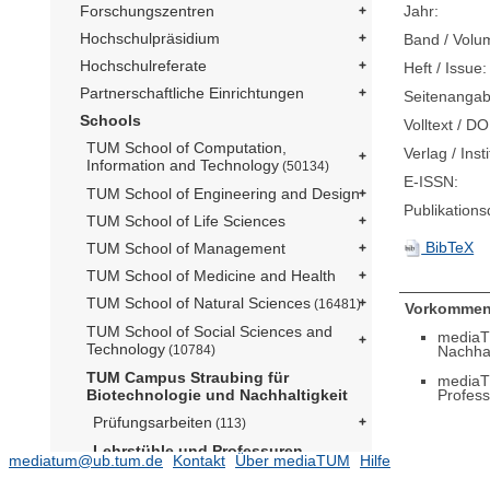
Jahr:
Forschungszentren
Hochschulpräsidium
Band / Volu
Hochschulreferate
Heft / Issue:
Partnerschaftliche Einrichtungen
Seitenangab
Schools
Volltext / DO
TUM School of Computation,
Verlag / Insti
Information and Technology
(50134)
E-ISSN:
TUM School of Engineering and Design
Publikation
TUM School of Life Sciences
BibTeX
TUM School of Management
TUM School of Medicine and Health
TUM School of Natural Sciences
(16481)
Vorkommen
TUM School of Social Sciences and
mediaT
Technology
Nachhal
(10784)
TUM Campus Straubing für
mediaT
Profes
Biotechnologie und Nachhaltigkeit
Prüfungsarbeiten
(113)
Lehrstühle und Professuren
mediatum@ub.tum.de
Kontakt
Über mediaTUM
Hilfe
Lehrstuhl für Sustainability