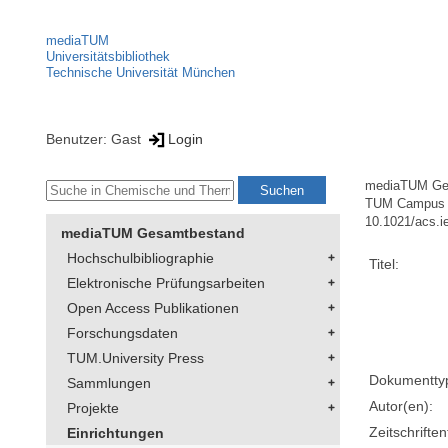
mediaTUM
Universitätsbibliothek
Technische Universität München
Benutzer: Gast
Login
mediaTUM Ge
TUM Campus St
10.1021/acs.i
mediaTUM Gesamtbestand
Hochschulbibliographie
Titel:
Elektronische Prüfungsarbeiten
Open Access Publikationen
Forschungsdaten
TUM.University Press
Dokumentty
Sammlungen
Autor(en):
Projekte
Zeitschriftent
Einrichtungen