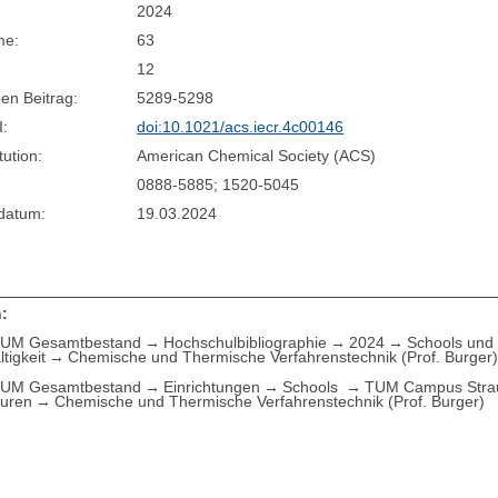
2024
me:
63
12
en Beitrag:
5289-5298
I:
doi:10.1021/acs.iecr.4c00146
tution:
American Chemical Society (ACS)
0888-5885; 1520-5045
sdatum:
19.03.2024
:
UM Gesamtbestand
Hochschulbibliographie
2024
Schools und 
tigkeit
Chemische und Thermische Verfahrenstechnik (Prof. Burger
UM Gesamtbestand
Einrichtungen
Schools
TUM Campus Straub
suren
Chemische und Thermische Verfahrenstechnik (Prof. Burger)