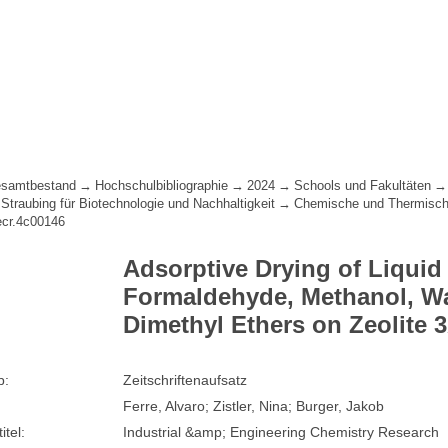
samtbestand
Hochschulbibliographie
2024
Schools und Fakultäten
raubing für Biotechnologie und Nachhaltigkeit
Chemische und Thermische
ecr.4c00146
Adsorptive Drying of Liquid
Formaldehyde, Methanol, Wa
Dimethyl Ethers on Zeolite 
p:
Zeitschriftenaufsatz
Ferre, Alvaro; Zistler, Nina; Burger, Jakob
itel:
Industrial &amp; Engineering Chemistry Research