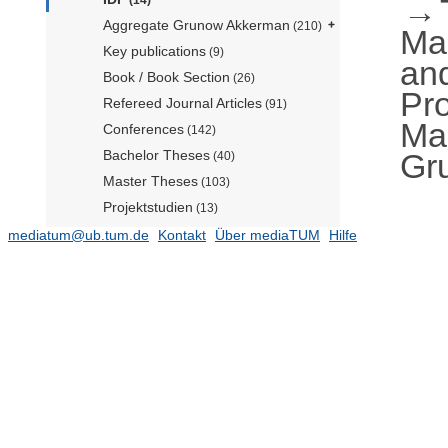
Aggregate Grunow Akkerman
(210)
Ma
Key publications
(9)
an
Book / Book Section
(26)
Pr
Refereed Journal Articles
(91)
Ma
Conferences
(142)
Gr
Bachelor Theses
(40)
Master Theses
(103)
Projektstudien
(13)
Non-Refereed Journal Articels
mediatum@ub.tum.de
Kontakt
Über mediaTUM
(2)
Hilfe
Working Paper
Report
Press
Other
(2)
Professur für Business Analytics
(Prof. Xie) (TUM Campus
Heilbronn)
(41)
Professur für Business Analytics and
Intelligent Systems (Prof. Schiffer)