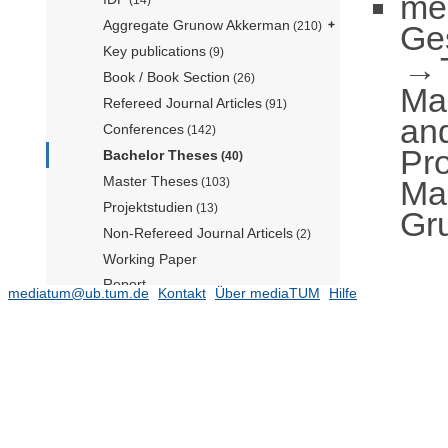
me
Aggregate Grunow Akkerman
Ge
(210)
Key publications
(9)
Book / Book Section
(26)
Ma
Refereed Journal Articles
(91)
an
Conferences
(142)
Pr
Bachelor Theses
(40)
Master Theses
Ma
(103)
Projektstudien
(13)
Gr
Non-Refereed Journal Articels
(2)
Working Paper
Report
mediatum@ub.tum.de
Kontakt
Über mediaTUM
Hilfe
Press
Other
(2)
Professur für Business Analytics
(Prof. Xie) (TUM Campus
Heilbronn)
(41)
Professur für Business Analytics and
Intelligent Systems (Prof. Schiffer)