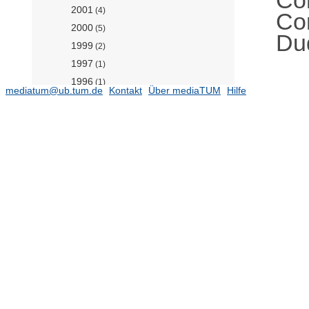
2001
(4)
Co
2000
(5)
Du
1999
(2)
1997
(1)
1996
(1)
mediatum@ub.tum.de
Kontakt
Über mediaTUM
Hilfe
1994
(1)
1993
(1)
Professur für Data-driven Materials
Modeling (Prof. Koutsourelakis)
(81)
Professur für Experimentelle
Fluiddynamik (Prof. Brunner)
Professur für Mechanik auf
Höchstleistungsrechnern (Prof. Gee)
(94)
Professur für Multiscale Modeling of
Fluid Materials (Prof. Zavadlav)
(35)
Professur für Numerische
Fluiddynamik (Prof. Khanwale)
Professur für Simulation of Additive
Manufacturing Processes (Prof.