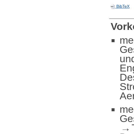
BibTeX
Vor
me
Ge
un
En
De
St
Aer
me
Ge