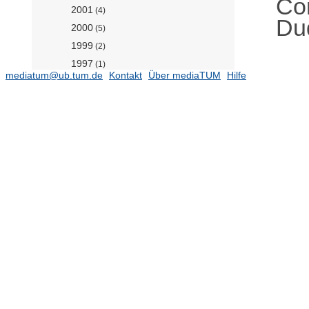
Co
2001
(4)
Du
2000
(5)
1999
(2)
1997
(1)
mediatum@ub.tum.de
Kontakt
Über mediaTUM
Hilfe
1996
(1)
1994
(1)
1993
(1)
Professur für Data-driven Materials
Modeling (Prof. Koutsourelakis)
(81)
Professur für Experimentelle
Fluiddynamik (Prof. Brunner)
Professur für Mechanik auf
Höchstleistungsrechnern (Prof. Gee)
(94)
Professur für Multiscale Modeling of
Fluid Materials (Prof. Zavadlav)
(35)
Professur für Numerische
Fluiddynamik (Prof. Khanwale)
Professur für Simulation of Additive
Manufacturing Processes (Prof.