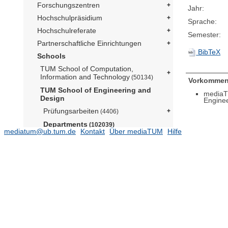
Forschungszentren
Jahr:
Hochschulpräsidium
Sprache:
Hochschulreferate
Semester:
Partnerschaftliche Einrichtungen
BibTeX
Schools
TUM School of Computation,
Information and Technology
(50134)
Vorkommen
TUM School of Engineering and
mediaT
Design
Engine
Prüfungsarbeiten
(4406)
Departments
(102039)
mediatum@ub.tum.de
Kontakt
Über mediaTUM
Hilfe
Aerospace and Geodesy
(15589)
Architecture
Civil and Environmental Engineering
(12289)
Energy and Process Engineering
(14052)
Elektrische
Energiespeichertechnik (Prof.
Jossen)
(815)