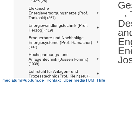
2026
(25)
Ge
Elektrische
Energieversorgungsnetze (Prof.
Tonkoski)
(367)
De
Energiewandlungstechnik (Prof.
an
Herzog)
(419)
Erneuerbare und Nachhaltige
En
Energiesysteme (Prof. Hamacher)
Ene
(397)
Hochspannungs- und
Jo
Anlagentechnik (Jossen komm.)
(1039)
Lehrstuhl für Anlagen- und
Prozesstechnik (Prof. Klein)
(407)
mediatum@ub.tum.de
Kontakt
Über mediaTUM
Hilfe
Lehrstuhl für Bioseparation
Engineering (Prof. Berensmeier)
(110)
Lehrstuhl für Bioverfahrenstechnik
(N.N.)
(210)
Lehrstuhl für Energiesysteme (Prof.
Spliethoff)
(7884)
Lehrstuhl für Hochleistungs-
Umrichtersysteme (Prof. Heldwein)