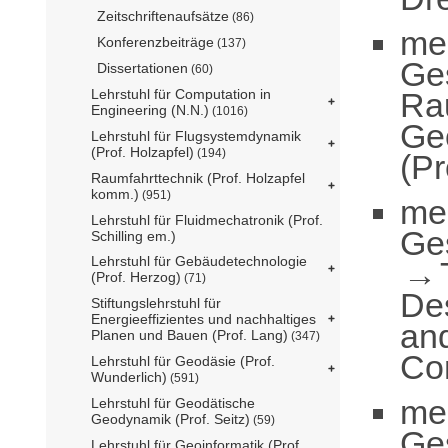
Zeitschriftenaufsätze
(86)
me
Konferenzbeiträge
(137)
Ge
Dissertationen
(60)
Ra
Lehrstuhl für Computation in
Engineering (N.N.)
(1016)
Ge
Lehrstuhl für Flugsystemdynamik
(Prof. Holzapfel)
(194)
(Pr
Raumfahrttechnik (Prof. Holzapfel
komm.)
(951)
me
Lehrstuhl für Fluidmechatronik (Prof.
Ge
Schilling em.)
Lehrstuhl für Gebäudetechnologie
(Prof. Herzog)
(71)
De
Stiftungslehrstuhl für
Energieeffizientes und nachhaltiges
an
Planen und Bauen (Prof. Lang)
(347)
Com
Lehrstuhl für Geodäsie (Prof.
Wunderlich)
(591)
me
Lehrstuhl für Geodätische
Geodynamik (Prof. Seitz)
(59)
Ge
Lehrstuhl für Geoinformatik (Prof.