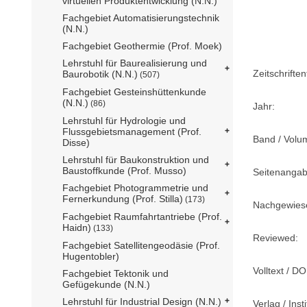
virtuellen Produktentwicklung (N.N.)
Fachgebiet Automatisierungstechnik
(N.N.)
Fachgebiet Geothermie (Prof. Moek)
Lehrstuhl für Baurealisierung und
Zeitschriftent
Baurobotik (N.N.)
(507)
Fachgebiet Gesteinshüttenkunde
(N.N.)
(86)
Jahr:
Lehrstuhl für Hydrologie und
Flussgebietsmanagement (Prof.
Band / Volu
Disse)
Lehrstuhl für Baukonstruktion und
Baustoffkunde (Prof. Musso)
Seitenangab
Fachgebiet Photogrammetrie und
Fernerkundung (Prof. Stilla)
(173)
Nachgewiese
Fachgebiet Raumfahrtantriebe (Prof.
Haidn)
(133)
Reviewed:
Fachgebiet Satellitengeodäsie (Prof.
Hugentobler)
Volltext / DO
Fachgebiet Tektonik und
Gefügekunde (N.N.)
Lehrstuhl für Industrial Design (N.N.)
Verlag / Insti