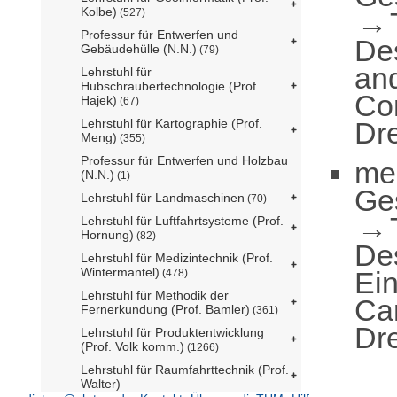
Kolbe)
(527)
Professur für Entwerfen und
De
Gebäudehülle (N.N.)
(79)
an
Lehrstuhl für
Hubschraubertechnologie (Prof.
Co
Hajek)
(67)
Dre
Lehrstuhl für Kartographie (Prof.
Meng)
(355)
Professur für Entwerfen und Holzbau
me
(N.N.)
(1)
Ge
Lehrstuhl für Landmaschinen
(70)
Lehrstuhl für Luftfahrtsysteme (Prof.
Hornung)
(82)
De
Lehrstuhl für Medizintechnik (Prof.
Wintermantel)
Ei
(478)
Lehrstuhl für Methodik der
Ca
Fernerkundung (Prof. Bamler)
(361)
Dre
Lehrstuhl für Produktentwicklung
(Prof. Volk komm.)
(1266)
Lehrstuhl für Raumfahrttechnik (Prof.
Walter)