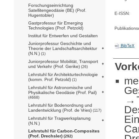
Forschungseinrichtung
Satellitengeodäsie (BE) (Prof.
E-ISSN:
Hugentobler)
Gastprofessur für Emerging
Technologies (Prof. Petzold)
Publikation
Institut für Entwerfen und Gestalten
Juniorprofessur Geschichte und
BibTeX
Theorie der Landschaftsarchitektur
(N.N.)
(1)
Juniorprofessur Mobilität, Transport
Vor
und Verkehr (Prof. Gerike)
(26)
Lehrstuhl für Architekturtechnologie
me
(komm. Prof. Petzold)
(1)
Ge
Lehrstuhl für Astronomische und
Physikalische Geodäsie (Prof. Pail)
(4668)
Lehrstuhl für Bodenordnung und
De
Landentwicklung (Prof. de Vries)
(117)
Ei
Lehrstuhl für Tragwerksplanung
(N.N.)
Ca
Lehrstuhl für Carbon-Composites
Dre
(Prof. Drechsler)
(292)