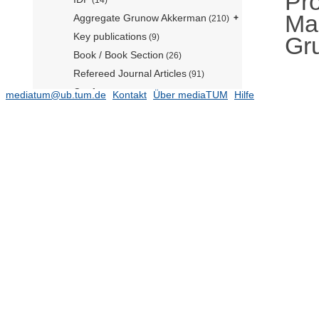
Pr
Ma
Aggregate Grunow Akkerman
(210)
Key publications
Gr
(9)
Book / Book Section
(26)
Refereed Journal Articles
(91)
Conferences
(142)
mediatum@ub.tum.de
Kontakt
Über mediaTUM
Hilfe
Bachelor Theses
(40)
Master Theses
(103)
Projektstudien
(13)
Non-Refereed Journal Articels
(2)
Working Paper
Report
Press
Other
(2)
Professur für Business Analytics
(Prof. Xie) (TUM Campus
Heilbronn)
(41)
Professur für Business Analytics and
Intelligent Systems (Prof. Schiffer)