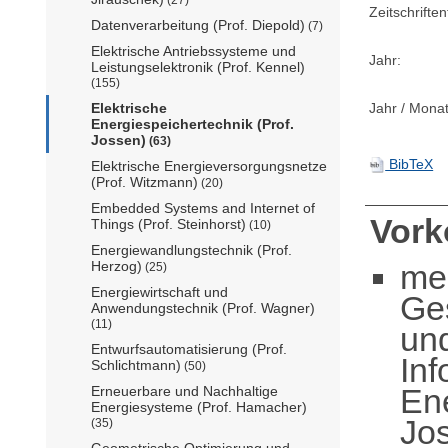
Zeitschriftent
Datenverarbeitung (Prof. Diepold)
(7)
Elektrische Antriebssysteme und
Jahr:
Leistungselektronik (Prof. Kennel)
(155)
Jahr / Monat
Elektrische
Energiespeichertechnik (Prof.
Jossen)
(63)
BibTeX
Elektrische Energieversorgungsnetze
(Prof. Witzmann)
(20)
Embedded Systems and Internet of
Vor
Things (Prof. Steinhorst)
(10)
Energiewandlungstechnik (Prof.
me
Herzog)
(25)
Energiewirtschaft und
Ge
Anwendungstechnik (Prof. Wagner)
(11)
un
Entwurfsautomatisierung (Prof.
Inf
Schlichtmann)
(50)
Ene
Erneuerbare und Nachhaltige
Energiesysteme (Prof. Hamacher)
Jo
(35)
Geometrische Optimierung und