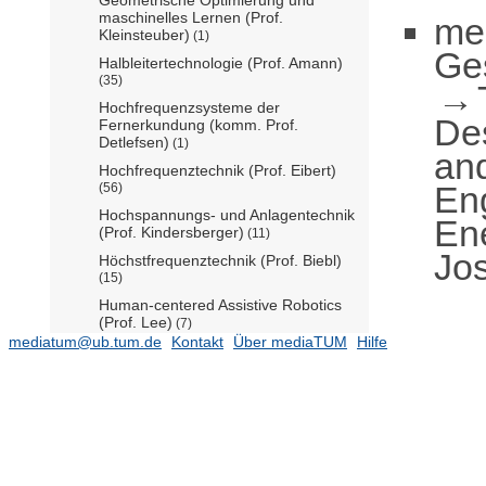
maschinelles Lernen (Prof.
me
Kleinsteuber)
(1)
Ge
Halbleitertechnologie (Prof. Amann)
(35)
Hochfrequenzsysteme der
De
Fernerkundung (komm. Prof.
Detlefsen)
(1)
an
Hochfrequenztechnik (Prof. Eibert)
En
(56)
Hochspannungs- und Anlagentechnik
Ene
(Prof. Kindersberger)
(11)
Jo
Höchstfrequenztechnik (Prof. Biebl)
(15)
Human-centered Assistive Robotics
(Prof. Lee)
(7)
mediatum@ub.tum.de
Kontakt
Über mediaTUM
Hilfe
Hybride elektronische Systeme (Prof.
Kreupl)
(9)
Hybride Regelungssysteme (Prof.
Zamani)
(10)
Informationstechnische Regelung
(Prof. Hirche)
(28)