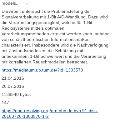
models...
»
Die Arbeit untersucht die Problemstellung der
Signalverarbeitung mit 1-Bit A/D-Wandlung. Dazu wird
die Verarbeitungsgenauigkeit, welche für 1-Bit
Radiosysteme mittels optimalen
Verarbeitungsmethoden erreicht werden kann, anhand
von schätztheoretischen Informationsmaßen
charakterisiert. Insbesondere wird die Nachverfolgung
mit Zustandsmodellen, die Schätzung mit
unbekanntem 1-Bit Schwellwert und die Verarbeitung
mit korrelierten Rauschmodellen betrachtet.
https://mediatum.ub.tum.de/?id=1303570
21.04.2016
26.07.2016
1138540 bytes
147
https://nbn-resolving.org/urn:nbn:de:bvb:91-diss-
20160726-1303570-1-2