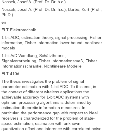
Nossek, Josef A. (Prof. Dr. Dr. h.c.)
Nossek, Josef A. (Prof. Dr. Dr. h.c.); Barbé, Kurt (Prof.,
Ph.D.)
en
ELT Elektrotechnik
1-bit ADC, estimation theory, signal processing, Fisher
information, Fisher Information lower bound, nonlinear
models
1-bit A/D Wandlung, Schätztheorie,
Signalverarbeitung, Fisher Informationsmaß, Fisher
Informationsschranke, Nichtlineare Modelle
ELT 410d
The thesis investigates the problem of signal
parameter estimation with 1-bit ADC. To this end, in
the context of different wireless applications the
achievable accuracy for 1-bit ADC systems with
optimum processing algorithms is determined by
estimation-theoretic information measures. In
particular, the performance gap with respect to ideal
receivers is characterized for the problem of state-
space estimation, estimation with unknown
quantization offset and inference with correlated noise