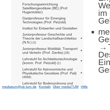
Wer
Forschungseinrichtung
Satellitengeodäsie (BE) (Prof.
im
Hugentobler)
Ge
Gastprofessur für Emerging
Technologies (Prof. Petzold)
Institut für Entwerfen und Gestalten
me
Juniorprofessur Geschichte und
Ge
Theorie der Landschaftsarchitektur
(N.N.)
(1)
Juniorprofessur Mobilität, Transport
De
und Verkehr (Prof. Gerike)
(26)
Lehrstuhl für Architekturtechnologie
Ei
(komm. Prof. Petzold)
(1)
Ge
Lehrstuhl für Astronomische und
Physikalische Geodäsie (Prof. Pail)
(4668)
Lehrstuhl für Bodenordnung und
mediatum@ub.tum.de
Kontakt
Über mediaTUM
Hilfe
Landentwicklung (Prof. de Vries)
(117)
Lehrstuhl für Tragwerksplanung
(N.N.)
Lehrstuhl für Carbon-Composites
(Prof. Drechsler)
(292)