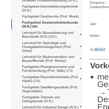
virtuellen Produktentwicklung (N.N.)
Kongress /
Fachgebiet Automatisierungstechnik
Zusatzinfor
(N.N.)
Fachgebiet Geothermie (Prof. Moek)
Fachgebiet Gesteinshüttenkunde
Jahr:
(N.N.)
(86)
Lehrstuhl für Baurealisierung und
Seiten:
Baurobotik (N.N.)
(507)
Lehrstuhl für Hydrologie und
Flussgebietsmanagement (Prof.
BibTeX
Disse)
Lehrstuhl für Baukonstruktion und
Baustoffkunde (Prof. Musso)
Vor
Fachgebiet Photogrammetrie und
Fernerkundung (Prof. Stilla)
(173)
me
Fachgebiet Raumfahrtantriebe (Prof.
Haidn)
(133)
Ge
Fachgebiet Satellitengeodäsie (Prof.
Hugentobler)
De
Fachgebiet Tektonik und
Gefügekunde (N.N.)
En
Lehrstuhl für Industrial Design (N.N.)