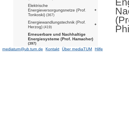
En
Elektrische
Na
Energieversorgungsnetze (Prof.
Tonkoski)
(367)
(P
Energiewandlungstechnik (Prof.
Phi
Herzog)
(419)
Erneuerbare und Nachhaltige
Energiesysteme (Prof. Hamacher)
(397)
mediatum@ub.tum.de
Kontakt
Über mediaTUM
Hilfe
Thema
(25)
Veröffentlichungsjahr
(253)
Autor
(366)
Honig, Laura
(1)
Erhart, Michael
(2)
Elyasi, Seyedeh Nashmin
(5)
Addanki, Thushara
(9)
Reveron Baecker, Beneharo
(8)
Kerekes, Andelka
(9)
Buchenberg, Patrick
(4)
Breuning, Larissa
(12)