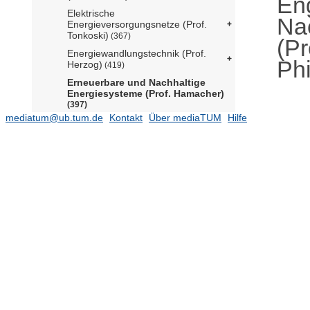
En
Elektrische
Na
Energieversorgungsnetze (Prof.
Tonkoski)
(367)
(P
Energiewandlungstechnik (Prof.
Phi
Herzog)
(419)
Erneuerbare und Nachhaltige
Energiesysteme (Prof. Hamacher)
(397)
mediatum@ub.tum.de
Kontakt
Über mediaTUM
Hilfe
Thema
(25)
Veröffentlichungsjahr
(253)
Autor
(366)
Honig, Laura
(1)
Erhart, Michael
(2)
Elyasi, Seyedeh Nashmin
(5)
Addanki, Thushara
(9)
Reveron Baecker, Beneharo
(8)
Kerekes, Andelka
(9)
Buchenberg, Patrick
(4)
Breuning, Larissa
(12)