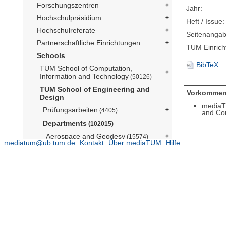
Forschungszentren
Jahr:
Hochschulpräsidium
Heft / Issue:
Hochschulreferate
Seitenangab
Partnerschaftliche Einrichtungen
TUM Einrich
Schools
BibTeX
TUM School of Computation,
Information and Technology
(50126)
TUM School of Engineering and
Vorkommen
Design
mediaT
Prüfungsarbeiten
(4405)
and Co
Departments
(102015)
Aerospace and Geodesy
(15574)
mediatum@ub.tum.de
Kontakt
Über mediaTUM
Hilfe
Architecture
Civil and Environmental Engineering
(12289)
Energy and Process Engineering
(14052)
Engineering Physics and
Computation
(5076)
Lehrstuhl für Aerodynamik und