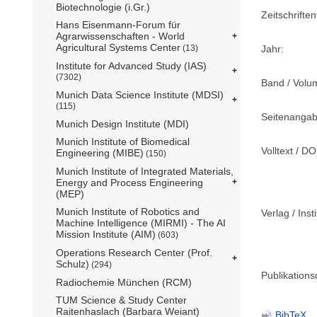
Biotechnologie (i.Gr.)
Zeitschriftent
Hans Eisenmann-Forum für
Agrarwissenschaften - World
Agricultural Systems Center
Jahr:
(13)
Institute for Advanced Study (IAS)
(7302)
Band / Volu
Munich Data Science Institute (MDSI)
(115)
Seitenangab
Munich Design Institute (MDI)
Munich Institute of Biomedical
Volltext / DO
Engineering (MIBE)
(150)
Munich Institute of Integrated Materials,
Energy and Process Engineering
(MEP)
Munich Institute of Robotics and
Verlag / Insti
Machine Intelligence (MIRMI) - The AI
Mission Institute (AIM)
(603)
Operations Research Center (Prof.
Schulz)
(294)
Publikation
Radiochemie München (RCM)
TUM Science & Study Center
Raitenhaslach (Barbara Weiant)
BibTeX