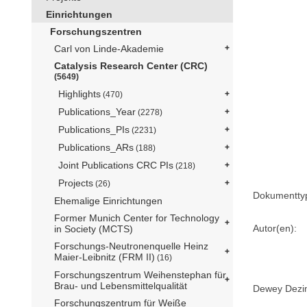
Einrichtungen
Forschungszentren
Carl von Linde-Akademie
Catalysis Research Center (CRC)
(5649)
Highlights
(470)
Publications_Year
(2278)
Publications_PIs
(2231)
Publications_ARs
(188)
Joint Publications CRC PIs
(218)
Projects
(26)
Dokumentty
Ehemalige Einrichtungen
Former Munich Center for Technology
Autor(en):
in Society (MCTS)
Forschungs-Neutronenquelle Heinz
Maier-Leibnitz (FRM II)
(16)
Forschungszentrum Weihenstephan für
Brau- und Lebensmittelqualität
Dewey Dezima
Forschungszentrum für Weiße