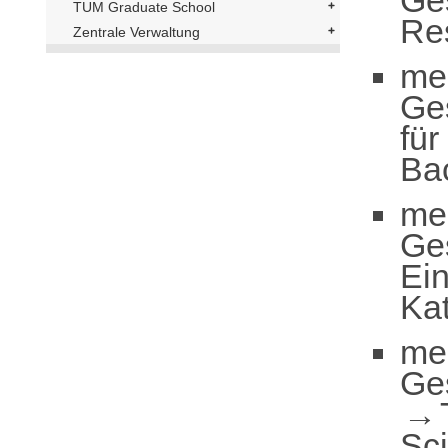
TUM Graduate School
Re
Zentrale Verwaltung
me
Ge
für
Ba
me
Ge
Ei
Ka
me
Ge
Sc