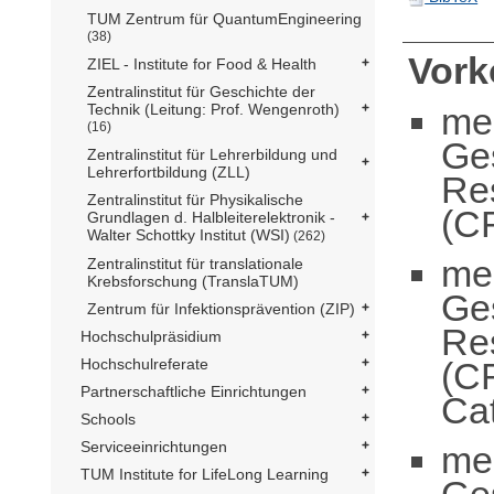
TUM Zentrum für QuantumEngineering
(38)
Vor
ZIEL - Institute for Food & Health
Zentralinstitut für Geschichte der
me
Technik (Leitung: Prof. Wengenroth)
(16)
Ge
Zentralinstitut für Lehrerbildung und
Lehrerfortbildung (ZLL)
Re
Zentralinstitut für Physikalische
(C
Grundlagen d. Halbleiterelektronik -
Walter Schottky Institut (WSI)
(262)
me
Zentralinstitut für translationale
Krebsforschung (TranslaTUM)
Ge
Zentrum für Infektionsprävention (ZIP)
Re
Hochschulpräsidium
(C
Hochschulreferate
Partnerschaftliche Einrichtungen
Cat
Schools
Serviceeinrichtungen
me
TUM Institute for LifeLong Learning
Ge