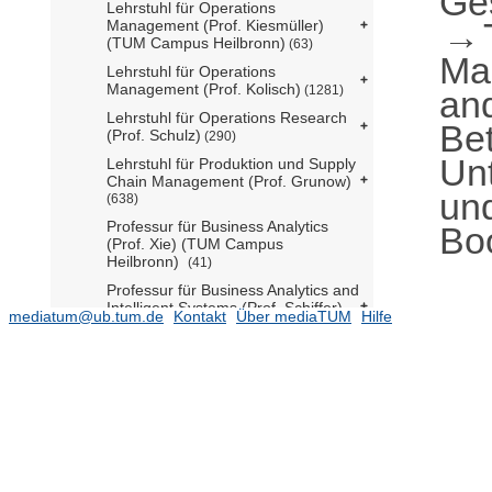
Ge
Lehrstuhl für Operations
Management (Prof. Kiesmüller)
(TUM Campus Heilbronn)
(63)
Ma
Lehrstuhl für Operations
Management (Prof. Kolisch)
(1281)
an
Lehrstuhl für Operations Research
Bet
(Prof. Schulz)
(290)
Un
Lehrstuhl für Produktion und Supply
Chain Management (Prof. Grunow)
und
(638)
Professur für Business Analytics
Bo
(Prof. Xie) (TUM Campus
Heilbronn)
(41)
Professur für Business Analytics and
Intelligent Systems (Prof. Schiffer)
mediatum@ub.tum.de
Kontakt
Über mediaTUM
Hilfe
(294)
Professur für Management of Digital
Food Businesses (Prof. Buisman)
(10)
Professur für Supply Chain
Management (Prof. Wuttke) (TUM
Campus Heilbronn)
(20)
Ehemalige Lehrstühle und